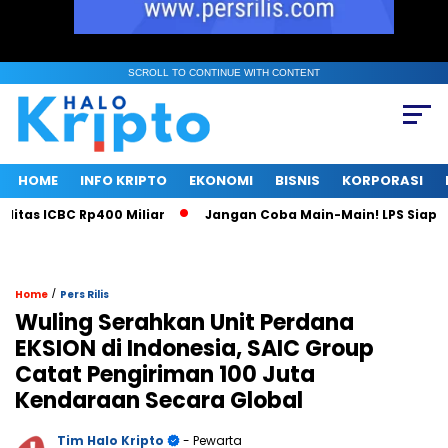
SCROLL TO CONTINUE WITH CONTENT
HOME
INFO KRIPTO
EKONOMI
BISNIS
KORPORASI
as ICBC Rp400 Miliar
Jangan Coba Main-Main! LPS Siap Jad
/
Home
Pers Rilis
Wuling Serahkan Unit Perdana
EKSION di Indonesia, SAIC Group
Catat Pengiriman 100 Juta
Kendaraan Secara Global
Tim Halo Kripto
- Pewarta