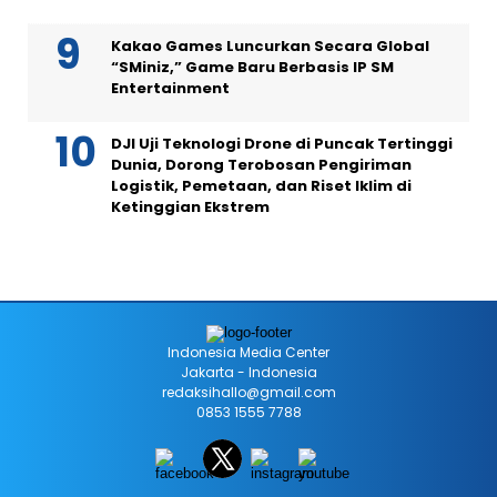
Kakao Games Luncurkan Secara Global
“SMiniz,” Game Baru Berbasis IP SM
Entertainment
DJI Uji Teknologi Drone di Puncak Tertinggi
Dunia, Dorong Terobosan Pengiriman
Logistik, Pemetaan, dan Riset Iklim di
Ketinggian Ekstrem
Indonesia Media Center
Jakarta - Indonesia
redaksihallo@gmail.com
0853 1555 7788