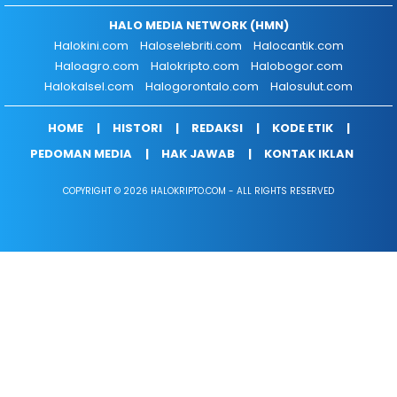
HALO MEDIA NETWORK (HMN)
Halokini.com
Haloselebriti.com
Halocantik.com
Haloagro.com
Halokripto.com
Halobogor.com
Halokalsel.com
Halogorontalo.com
Halosulut.com
HOME
HISTORI
REDAKSI
KODE ETIK
PEDOMAN MEDIA
HAK JAWAB
KONTAK IKLAN
COPYRIGHT © 2026 HALOKRIPTO.COM - ALL RIGHTS RESERVED