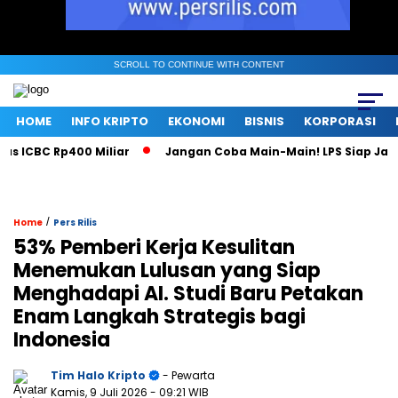
SCROLL TO CONTINUE WITH CONTENT
HOME
INFO KRIPTO
EKONOMI
BISNIS
KORPORASI
ICBC Rp400 Miliar
Jangan Coba Main-Main! LPS Siap Jadi M
/
Home
Pers Rilis
53% Pemberi Kerja Kesulitan
Menemukan Lulusan yang Siap
Menghadapi AI. Studi Baru Petakan
Enam Langkah Strategis bagi
Indonesia
Tim Halo Kripto
- Pewarta
Kamis, 9 Juli 2026
- 09:21 WIB