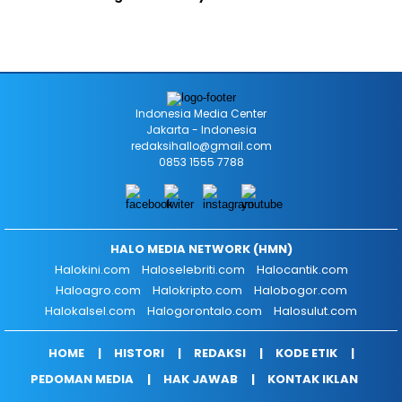
Indonesia Media Center
Jakarta - Indonesia
redaksihallo@gmail.com
0853 1555 7788
HALO MEDIA NETWORK (HMN)
Halokini.com
Haloselebriti.com
Halocantik.com
Haloagro.com
Halokripto.com
Halobogor.com
Halokalsel.com
Halogorontalo.com
Halosulut.com
HOME
HISTORI
REDAKSI
KODE ETIK
PEDOMAN MEDIA
HAK JAWAB
KONTAK IKLAN