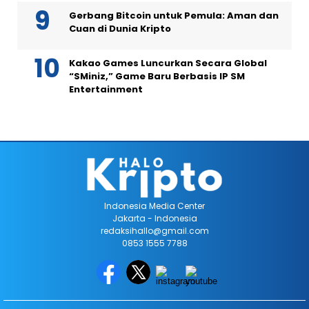
Gerbang Bitcoin untuk Pemula: Aman dan
Cuan di Dunia Kripto
Kakao Games Luncurkan Secara Global
“SMiniz,” Game Baru Berbasis IP SM
Entertainment
Indonesia Media Center
Jakarta - Indonesia
redaksihallo@gmail.com
0853 1555 7788