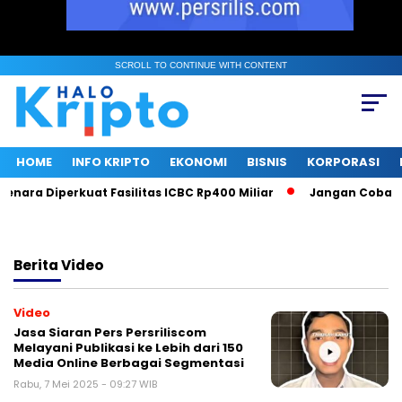
SCROLL TO CONTINUE WITH CONTENT
HOME
INFO KRIPTO
EKONOMI
BISNIS
KORPORASI
nara Diperkuat Fasilitas ICBC Rp400 Miliar
Jangan Coba Mai
Berita
Video
Video
Jasa Siaran Pers Persriliscom
Melayani Publikasi ke Lebih dari 150
Media Online Berbagai Segmentasi
Rabu, 7 Mei 2025 - 09:27 WIB