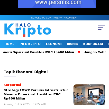
SCROLL TO CONTINUE WITH CONTENT
HOME
INFO KRIPTO
EKONOMI
BISNIS
KORPORASI
nara Diperkuat Fasilitas ICBC Rp400 Miliar
Jangan Coba Mai
Topik
Ekonomi Digital
Korporasi
Strategi TOWR Perluas Infrastruktur
Menara Diperkuat Fasilitas ICBC
Rp400 Miliar
Kamis, 10 Juli 2025 - 07:35 WIB