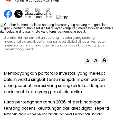
Kamis, 9 Juli 2026
- 21:13 WIB
Gambar ini menampilkan seorang investor yang sedang
menganalisis grafik pertumbuhan aset digital di layar komputer,
merefleksikan dinamika dan peluang di pasar kripto yang terus
berkembang pesat.
A
A
A
Membayangkan portofolio investasi yang melesat
dalam waktu singkat tentu menjadi impian banyak
orang, sebuah narasi yang seringkali lekat dengan
dunia aset kripto yang penuh dinamika.
Pada pertengahan tahun 2026 ini, perbincangan
tentang potensi keuntungan dari aset digital seperti
Bitcoin dan Ethereum tidak hanya terbatas pada