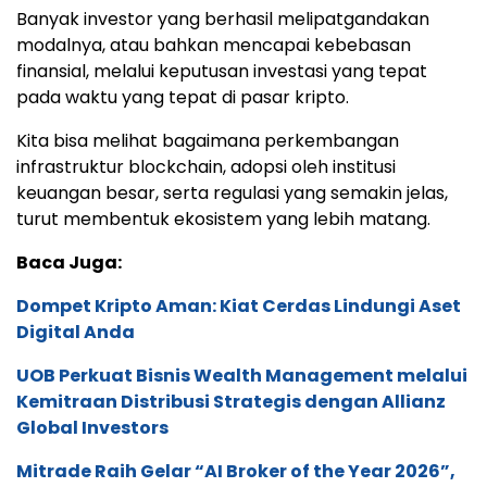
Banyak investor yang berhasil melipatgandakan
modalnya, atau bahkan mencapai kebebasan
finansial, melalui keputusan investasi yang tepat
pada waktu yang tepat di pasar kripto.
Kita bisa melihat bagaimana perkembangan
infrastruktur blockchain, adopsi oleh institusi
keuangan besar, serta regulasi yang semakin jelas,
turut membentuk ekosistem yang lebih matang.
Baca Juga:
Dompet Kripto Aman: Kiat Cerdas Lindungi Aset
Digital Anda
UOB Perkuat Bisnis Wealth Management melalui
Kemitraan Distribusi Strategis dengan Allianz
Global Investors
Mitrade Raih Gelar “AI Broker of the Year 2026”,