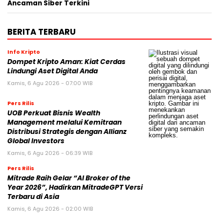
Ancaman Siber Terkini
BERITA TERBARU
Info Kripto
Dompet Kripto Aman: Kiat Cerdas
Lindungi Aset Digital Anda
Kamis, 6 Agu 2026 - 07:00 WIB
Pers Rilis
UOB Perkuat Bisnis Wealth
Management melalui Kemitraan
Distribusi Strategis dengan Allianz
Global Investors
Kamis, 6 Agu 2026 - 06:39 WIB
Pers Rilis
Mitrade Raih Gelar “AI Broker of the
Year 2026”, Hadirkan MitradeGPT Versi
Terbaru di Asia
Kamis, 6 Agu 2026 - 02:00 WIB