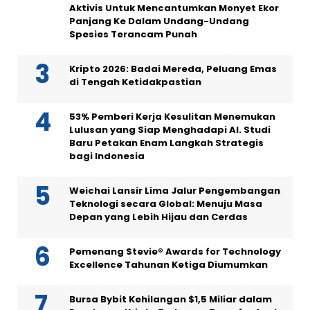
Aktivis Untuk Mencantumkan Monyet Ekor
Panjang Ke Dalam Undang-Undang
Spesies Terancam Punah
Kripto 2026: Badai Mereda, Peluang Emas
di Tengah Ketidakpastian
53% Pemberi Kerja Kesulitan Menemukan
Lulusan yang Siap Menghadapi AI. Studi
Baru Petakan Enam Langkah Strategis
bagi Indonesia
Weichai Lansir Lima Jalur Pengembangan
Teknologi secara Global: Menuju Masa
Depan yang Lebih Hijau dan Cerdas
Pemenang Stevie® Awards for Technology
Excellence Tahunan Ketiga Diumumkan
Bursa Bybit Kehilangan $1,5 Miliar dalam