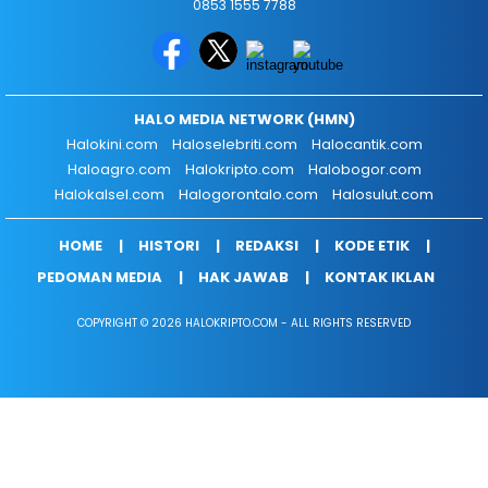
0853 1555 7788
HALO MEDIA NETWORK (HMN)
Halokini.com
Haloselebriti.com
Halocantik.com
Haloagro.com
Halokripto.com
Halobogor.com
Halokalsel.com
Halogorontalo.com
Halosulut.com
HOME
HISTORI
REDAKSI
KODE ETIK
PEDOMAN MEDIA
HAK JAWAB
KONTAK IKLAN
COPYRIGHT © 2026 HALOKRIPTO.COM - ALL RIGHTS RESERVED