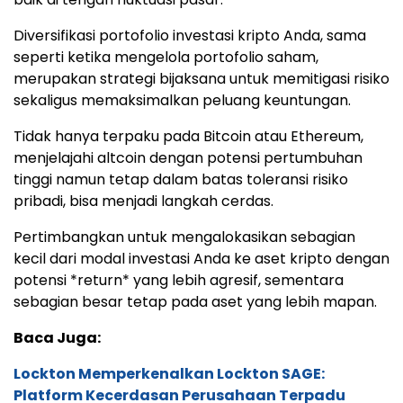
Diversifikasi portofolio investasi kripto Anda, sama
seperti ketika mengelola portofolio saham,
merupakan strategi bijaksana untuk memitigasi risiko
sekaligus memaksimalkan peluang keuntungan.
Tidak hanya terpaku pada Bitcoin atau Ethereum,
menjelajahi altcoin dengan potensi pertumbuhan
tinggi namun tetap dalam batas toleransi risiko
pribadi, bisa menjadi langkah cerdas.
Pertimbangkan untuk mengalokasikan sebagian
kecil dari modal investasi Anda ke aset kripto dengan
potensi *return* yang lebih agresif, sementara
sebagian besar tetap pada aset yang lebih mapan.
Baca Juga:
Lockton Memperkenalkan Lockton SAGE:
Platform Kecerdasan Perusahaan Terpadu