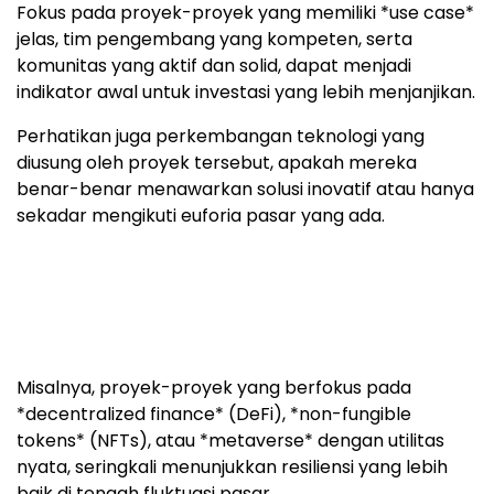
Fokus pada proyek-proyek yang memiliki *use case*
jelas, tim pengembang yang kompeten, serta
komunitas yang aktif dan solid, dapat menjadi
indikator awal untuk investasi yang lebih menjanjikan.
Perhatikan juga perkembangan teknologi yang
diusung oleh proyek tersebut, apakah mereka
benar-benar menawarkan solusi inovatif atau hanya
sekadar mengikuti euforia pasar yang ada.
Misalnya, proyek-proyek yang berfokus pada
*decentralized finance* (DeFi), *non-fungible
tokens* (NFTs), atau *metaverse* dengan utilitas
nyata, seringkali menunjukkan resiliensi yang lebih
baik di tengah fluktuasi pasar.