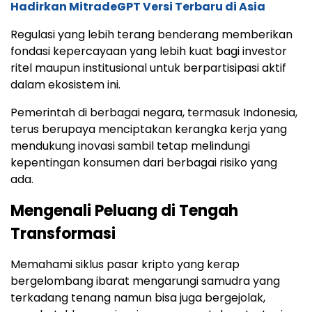
Hadirkan MitradeGPT Versi Terbaru di Asia
Regulasi yang lebih terang benderang memberikan
fondasi kepercayaan yang lebih kuat bagi investor
ritel maupun institusional untuk berpartisipasi aktif
dalam ekosistem ini.
Pemerintah di berbagai negara, termasuk Indonesia,
terus berupaya menciptakan kerangka kerja yang
mendukung inovasi sambil tetap melindungi
kepentingan konsumen dari berbagai risiko yang
ada.
Mengenali Peluang di Tengah
Transformasi
Memahami siklus pasar kripto yang kerap
bergelombang ibarat mengarungi samudra yang
terkadang tenang namun bisa juga bergejolak,