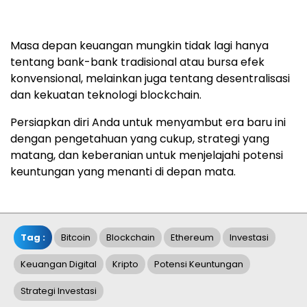
Masa depan keuangan mungkin tidak lagi hanya
tentang bank-bank tradisional atau bursa efek
konvensional, melainkan juga tentang desentralisasi
dan kekuatan teknologi blockchain.
Persiapkan diri Anda untuk menyambut era baru ini
dengan pengetahuan yang cukup, strategi yang
matang, dan keberanian untuk menjelajahi potensi
keuntungan yang menanti di depan mata.
Tag :
Bitcoin
Blockchain
Ethereum
Investasi
Keuangan Digital
Kripto
Potensi Keuntungan
Strategi Investasi