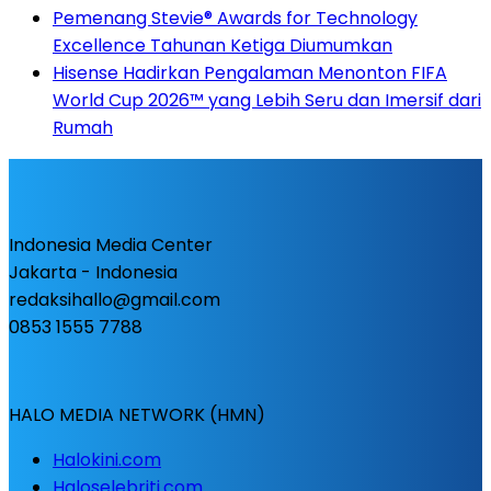
Pemenang Stevie® Awards for Technology
Excellence Tahunan Ketiga Diumumkan
Hisense Hadirkan Pengalaman Menonton FIFA
World Cup 2026™ yang Lebih Seru dan Imersif dari
Rumah
Indonesia Media Center
Jakarta - Indonesia
redaksihallo@gmail.com
0853 1555 7788
HALO MEDIA NETWORK (HMN)
Halokini.com
Haloselebriti.com