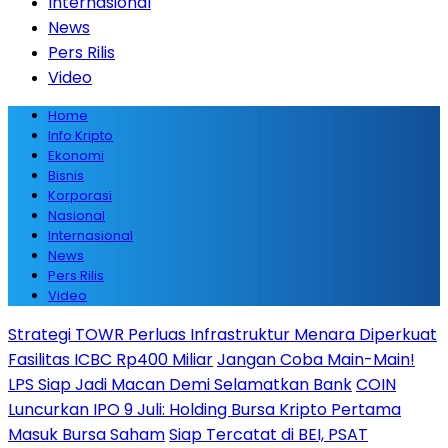
Internasional
News
Pers Rilis
Video
Home
Info Kripto
Ekonomi
Bisnis
Korporasi
Nasional
Internasional
News
Pers Rilis
Video
Strategi TOWR Perluas Infrastruktur Menara Diperkuat
Fasilitas ICBC Rp400 Miliar
Jangan Coba Main-Main!
LPS Siap Jadi Macan Demi Selamatkan Bank
COIN
Luncurkan IPO 9 Juli: Holding Bursa Kripto Pertama
Masuk Bursa Saham
Siap Tercatat di BEI, PSAT