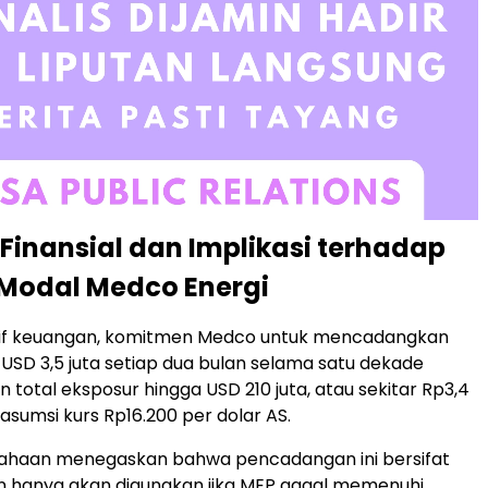
inansial dan Implikasi terhadap
 Modal Medco Energi
tif keuangan, komitmen Medco untuk mencadangkan
USD 3,5 juta setiap dua bulan selama satu dekade
total eksposur hingga USD 210 juta, atau sekitar Rp3,4
 asumsi kurs Rp16.200 per dolar AS.
ahaan menegaskan bahwa pencadangan ini bersifat
an hanya akan digunakan jika MEP gagal memenuhi