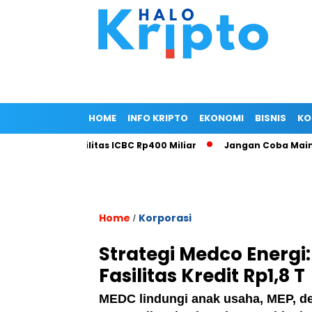
HOME
INFO KRIPTO
EKONOMI
BISNIS
KO
erkuat Fasilitas ICBC Rp400 Miliar
Jangan Coba Main-Main!
Home
Korporasi
/
Strategi Medco Energi
Fasilitas Kredit Rp1,8 T
MEDC lindungi anak usaha, MEP, den