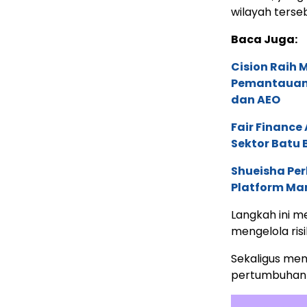
wilayah terse
Baca Juga:
Cision Raih
Pemantauan d
dan AEO
Fair Financ
Sektor Batu 
Shueisha Pe
Platform Ma
Langkah ini 
mengelola ris
Sekaligus me
pertumbuhan 