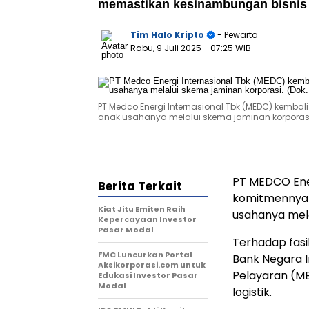
memastikan kesinambungan bisnis 
Tim Halo Kripto
- Pewarta
Rabu, 9 Juli 2025
- 07:25 WIB
PT Medco Energi Internasional Tbk (MEDC) kem
anak usahanya melalui skema jaminan korporasi
PT MEDCO Ene
Berita Terkait
komitmennya 
Kiat Jitu Emiten Raih
usahanya mela
Kepercayaan Investor
Pasar Modal
Terhadap fasil
FMC Luncurkan Portal
Bank Negara I
Aksikorporasi.com untuk
Pelayaran (ME
Edukasi Investor Pasar
Modal
logistik.