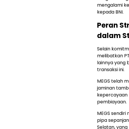
mengalami ke
kepada BNI.
Peran St
dalam St
Selain komitme
melibatkan P
lainnya yang 
transaksi ini.
MEGS telah m
jaminan tamba
kepercayaan B
pembiayaan.
MEGS sendiri 
pipa sepanjan
Selatan, yang 