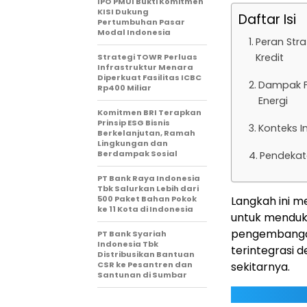
IPO PMUI Bukti Komitmen
KISI Dukung
Daftar Isi
Pertumbuhan Pasar
Modal Indonesia
Peran Str
Kredit
Strategi TOWR Perluas
Infrastruktur Menara
Diperkuat Fasilitas ICBC
Dampak Fi
Rp400 Miliar
Energi
Komitmen BRI Terapkan
Prinsip ESG Bisnis
Konteks In
Berkelanjutan, Ramah
Lingkungan dan
Berdampak Sosial
Pendekata
PT Bank Raya Indonesia
Tbk Salurkan Lebih dari
500 Paket Bahan Pokok
Langkah ini m
ke 11 Kota di Indonesia
untuk menduku
pengembangan 
PT Bank Syariah
Indonesia Tbk
terintegrasi 
Distribusikan Bantuan
CSR ke Pesantren dan
sekitarnya.
Santunan di Sumbar