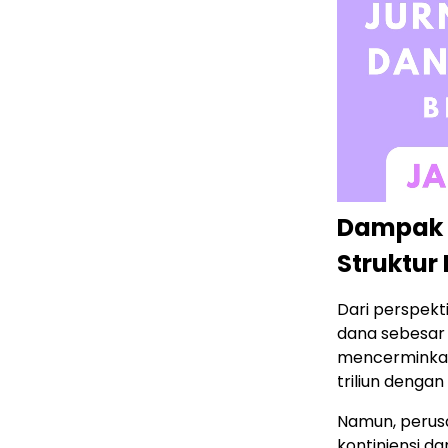
Dampak F
Struktur
Dari perspek
dana sebesar 
mencerminkan 
triliun dengan
Namun, perus
kontinjensi d