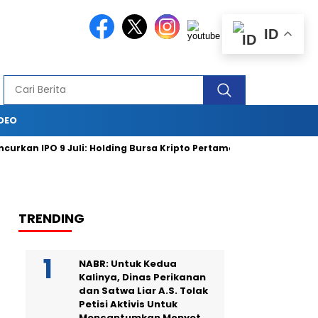
ID
DEO
 IPO 9 Juli: Holding Bursa Kripto Pertama Masuk Bursa Saham
TRENDING
NABR: Untuk Kedua
Kalinya, Dinas Perikanan
dan Satwa Liar A.S. Tolak
Petisi Aktivis Untuk
Mencantumkan Monyet