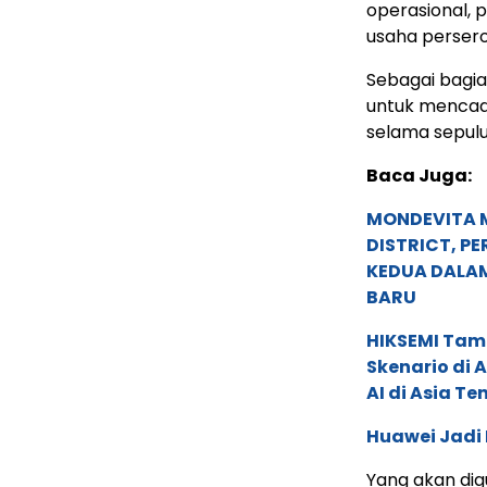
operasional, 
usaha perser
Sebagai bagi
untuk mencada
selama sepulu
Baca Juga:
MONDEVITA 
DISTRICT, P
KEDUA DALA
BARU
HIKSEMI Tam
Skenario di
AI di Asia T
Huawei Jadi
Yang akan dig