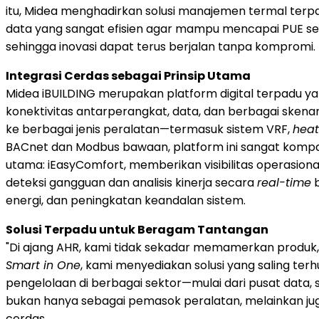
itu, Midea menghadirkan solusi manajemen termal terp
data yang sangat efisien agar mampu mencapai PUE ser
sehingga inovasi dapat terus berjalan tanpa kompromi.
Integrasi Cerdas sebagai Prinsip Utama
Midea iBUILDING merupakan platform digital terpadu y
konektivitas antarperangkat, data, dan berbagai sken
ke berbagai jenis peralatan—termasuk sistem VRF,
hea
BACnet dan Modbus bawaan, platform ini sangat kompati
utama: iEasyComfort, memberikan visibilitas operasion
deteksi gangguan dan analisis kinerja secara
real-time
b
energi, dan peningkatan keandalan sistem.
Solusi Terpadu untuk Beragam Tantangan
"Di ajang AHR, kami tidak sekadar memamerkan produk, n
Smart in One
, kami menyediakan solusi yang saling te
pengelolaan di berbagai sektor—mulai dari pusat data,
bukan hanya sebagai pemasok peralatan, melainkan jug
cerdas.