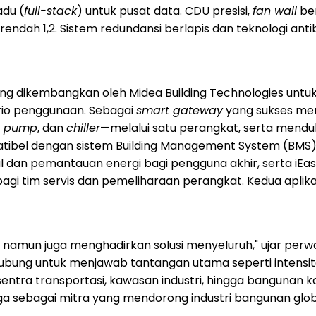
adu (
full-stack
) untuk pusat data. CDU presisi,
fan wall
ber
endah 1,2. Sistem redundansi berlapis dan teknologi a
ang dikembangkan oleh Midea Building Technologies untu
ario penggunaan. Sebagai
smart gateway
yang sukses mer
t pump
, dan
chiller
—melalui satu perangkat, serta mendu
bel dengan sistem Building Management System (BMS) yang
al dan pemantauan energi bagi pengguna akhir, serta iEa
agi tim servis dan pemeliharaan perangkat. Kedua aplika
amun juga menghadirkan solusi menyeluruh," ujar perwaki
rhubung untuk menjawab tantangan utama seperti intensit
 sentra transportasi, kawasan industri, hingga bangunan
a sebagai mitra yang mendorong industri bangunan glob