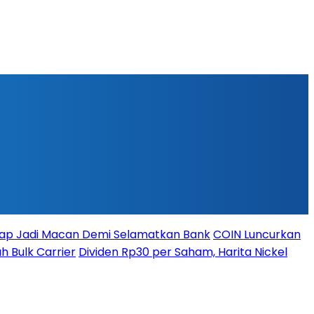
iap Jadi Macan Demi Selamatkan Bank
COIN Luncurkan
h Bulk Carrier
Dividen Rp30 per Saham, Harita Nickel