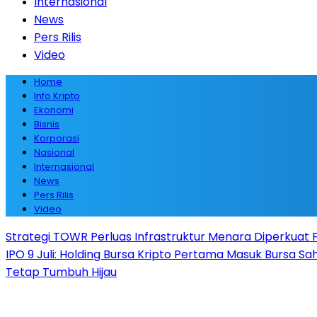
Internasional
News
Pers Rilis
Video
Home
Info Kripto
Ekonomi
Bisnis
Korporasi
Nasional
Internasional
News
Pers Rilis
Video
Strategi TOWR Perluas Infrastruktur Menara Diperkuat Fa
IPO 9 Juli: Holding Bursa Kripto Pertama Masuk Bursa S
Tetap Tumbuh Hijau