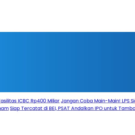
silitas ICBC Rp400 Miliar
Jangan Coba Main-Main! LPS S
aham
Siap Tercatat di BEI, PSAT Andalkan IPO untuk Tamba