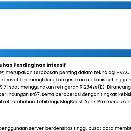
uhan Pendinginan Intensif
er
, merupakan terobosan penting dalam teknologi HVAC
n inovatif ini menghilangkan gesekan mekanis sehingga m
ga 9,71 saat menggunakan refrigeran R1234ze(E). Diranc
si perlindungan IP67, serta beroperasi dengan tingkat ke
ontrol tambahan. Lebih lagi, MagBoost Apex Pro menduku
ggunaan server berdensitas tinggi, pusat data membutu