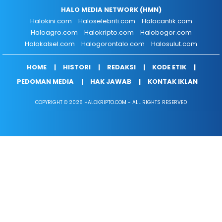
HALO MEDIA NETWORK (HMN)
Halokini.com
Haloselebriti.com
Halocantik.com
Haloagro.com
Halokripto.com
Halobogor.com
Halokalsel.com
Halogorontalo.com
Halosulut.com
HOME
HISTORI
REDAKSI
KODE ETIK
PEDOMAN MEDIA
HAK JAWAB
KONTAK IKLAN
COPYRIGHT © 2026 HALOKRIPTO.COM - ALL RIGHTS RESERVED