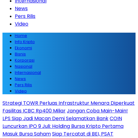
Internasional
News
Pers Rilis
Video
Home
Info Kripto
Ekonomi
Bisnis
Korporasi
Nasional
Internasional
News
Pers Rilis
Video
Strategi TOWR Perluas Infrastruktur Menara Diperkuat
Fasilitas ICBC Rp400 Miliar
Jangan Coba Main-Main!
LPS Siap Jadi Macan Demi Selamatkan Bank
COIN
Luncurkan IPO 9 Juli: Holding Bursa Kripto Pertama
Masuk Bursa Saham
Siap Tercatat di BEI, PSAT