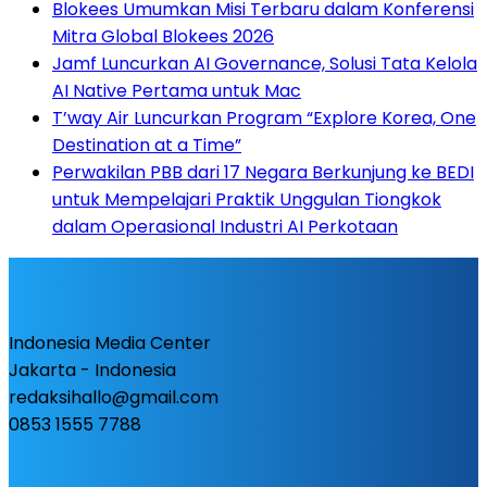
Blokees Umumkan Misi Terbaru dalam Konferensi
Mitra Global Blokees 2026
Jamf Luncurkan AI Governance, Solusi Tata Kelola
AI Native Pertama untuk Mac
T’way Air Luncurkan Program “Explore Korea, One
Destination at a Time”
Perwakilan PBB dari 17 Negara Berkunjung ke BEDI
untuk Mempelajari Praktik Unggulan Tiongkok
dalam Operasional Industri AI Perkotaan
Indonesia Media Center
Jakarta - Indonesia
redaksihallo@gmail.com
0853 1555 7788