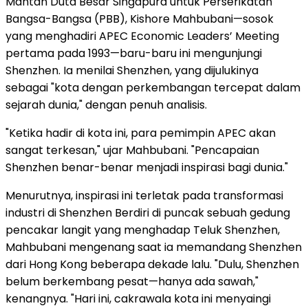
Mantan Duta Besar Singapura untuk Perserikatan
Bangsa-Bangsa (PBB), Kishore Mahbubani—sosok
yang menghadiri APEC Economic Leaders’ Meeting
pertama pada 1993—baru-baru ini mengunjungi
Shenzhen
. Ia menilai
Shenzhen
, yang dijulukinya
sebagai "kota dengan perkembangan tercepat dalam
sejarah dunia," dengan penuh analisis.
"Ketika hadir di kota ini, para pemimpin APEC akan
sangat terkesan," ujar Mahbubani. "Pencapaian
Shenzhen benar-benar menjadi inspirasi bagi dunia."
Menurutnya, inspirasi ini terletak pada transformasi
industri di Shenzhen Berdiri di puncak sebuah gedung
pencakar langit yang menghadap Teluk Shenzhen,
Mahbubani mengenang saat ia memandang
Shenzhen
dari
Hong Kong
beberapa dekade lalu. "Dulu,
Shenzhen
belum berkembang pesat—hanya ada sawah,"
kenangnya. "Hari ini, cakrawala kota ini menyaingi