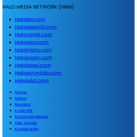
HALO MEDIA NETWORK (HMN)
Halokini.com
Haloselebriti.com
Halocantik.com
Haloagro.com
Halokripto.com
Halobogor.com
Halokalsel.com
Halogorontalo.com
Halosulut.com
Home
Histori
Redaksi
Kode Etik
Pedoman Media
Hak Jawab
Kontak Iklan