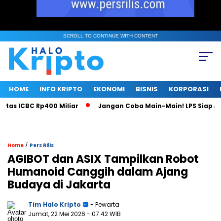
SCROLL TO CONTINUE WITH CONTENT
HOME
INFO KRIPTO
EKONOMI
BISNIS
KORPORASI
s ICBC Rp400 Miliar
Jangan Coba Main-Main! LPS Siap Jadi
/
Home
Pers Rilis
AGIBOT dan ASIX Tampilkan Robot
Humanoid Canggih dalam Ajang
Budaya di Jakarta
Tim Halo Kripto
- Pewarta
Jumat, 22 Mei 2026
- 07:42 WIB