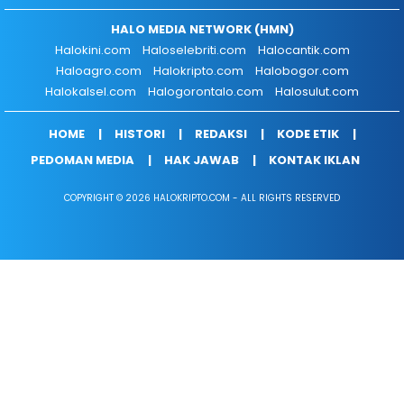
HALO MEDIA NETWORK (HMN)
Halokini.com
Haloselebriti.com
Halocantik.com
Haloagro.com
Halokripto.com
Halobogor.com
Halokalsel.com
Halogorontalo.com
Halosulut.com
HOME
HISTORI
REDAKSI
KODE ETIK
PEDOMAN MEDIA
HAK JAWAB
KONTAK IKLAN
COPYRIGHT © 2026 HALOKRIPTO.COM - ALL RIGHTS RESERVED