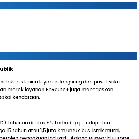
ublik
endirikan stasiun layanan langsung dan pusat suku
uran merek layanan EnRoute+ juga menegaskan
pakai kendaraan.
&D) tahunan di atas 5% terhadap pendapatan
 tahun atau 1,5 juta km untuk bus listrik murni,
emperoleh pengakuan industri. Di ajang Busworld Europe