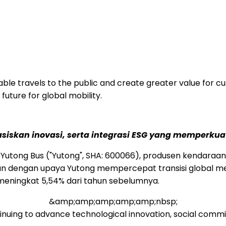
able travels to the public and create greater value for 
future for global mobility.
siskan inovasi, serta integrasi ESG yang memperkua
utong Bus ("Yutong", SHA: 600066), produsen kendaraan n
lan dengan upaya Yutong mempercepat transisi global me
 meningkat 5,54% dari tahun sebelumnya.
&amp;amp;amp;amp;amp;nbsp;
tinuing to advance technological innovation, social comm