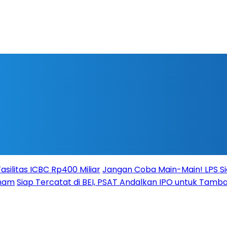
silitas ICBC Rp400 Miliar
Jangan Coba Main-Main! LPS S
aham
Siap Tercatat di BEI, PSAT Andalkan IPO untuk Tamba