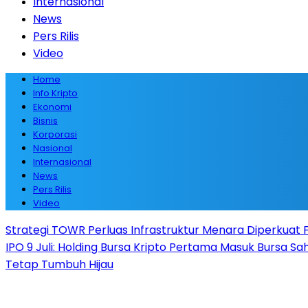
Internasional
News
Pers Rilis
Video
Home
Info Kripto
Ekonomi
Bisnis
Korporasi
Nasional
Internasional
News
Pers Rilis
Video
Strategi TOWR Perluas Infrastruktur Menara Diperkuat Fa
IPO 9 Juli: Holding Bursa Kripto Pertama Masuk Bursa S
Tetap Tumbuh Hijau