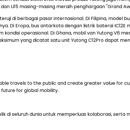
4E dan U15 masing-masing meraih penghargaan "Grand Aw
teruji di berbagai pasar internasional. Di Filipina, mod
a. Di Eropa, bus antarkota dengan listrik baterai IC12E 
 kondisi operasional. Di Ghana, mobil van Yutong V6 me
ksimum yang dicatat satu unit Yutong C12Pro dapat menc
able travels to the public and create greater value for 
future for global mobility.
lik di seluruh dunia untuk memperluas kolaborasi, sert