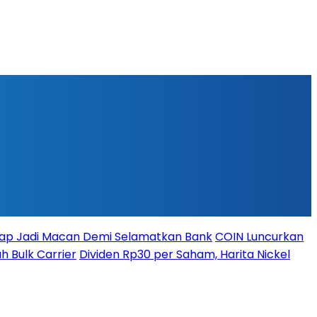
iap Jadi Macan Demi Selamatkan Bank
COIN Luncurkan
h Bulk Carrier
Dividen Rp30 per Saham, Harita Nickel