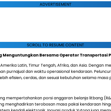
ADVERTISEMENT
SCROLL TO RESUME CONTENT
ing Menguntungkan Bersama Operator Transportasi P
 Amerika Latin, Timur Tengah, Afrika, dan Asia. Dengan m
nan purnajual dan waktu operasional kendaraan. Pelunc
ih efisien, cerdas, dan sesuai kebutuhan selama masa 
tong mempertahankan porsi anggaran belanja litbang (R
ng menghadirkan terobosan masa pakai kendaraan hingga 15
n sistem kendali elektronik. Inovasi produk Yutong juga m