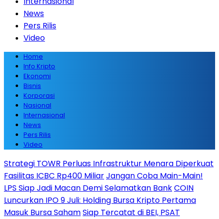
Internasional
News
Pers Rilis
Video
Home
Info Kripto
Ekonomi
Bisnis
Korporasi
Nasional
Internasional
News
Pers Rilis
Video
Strategi TOWR Perluas Infrastruktur Menara Diperkuat
Fasilitas ICBC Rp400 Miliar
Jangan Coba Main-Main!
LPS Siap Jadi Macan Demi Selamatkan Bank
COIN
Luncurkan IPO 9 Juli: Holding Bursa Kripto Pertama
Masuk Bursa Saham
Siap Tercatat di BEI, PSAT