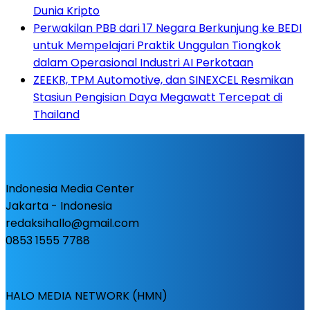
Dunia Kripto
Perwakilan PBB dari 17 Negara Berkunjung ke BEDI
untuk Mempelajari Praktik Unggulan Tiongkok
dalam Operasional Industri AI Perkotaan
ZEEKR, TPM Automotive, dan SINEXCEL Resmikan
Stasiun Pengisian Daya Megawatt Tercepat di
Thailand
Indonesia Media Center
Jakarta - Indonesia
redaksihallo@gmail.com
0853 1555 7788
HALO MEDIA NETWORK (HMN)