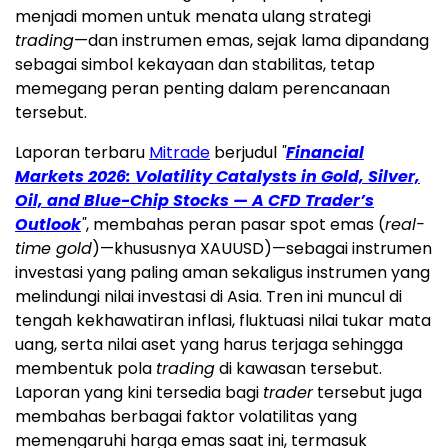
menjadi momen untuk menata ulang strategi
trading
—dan instrumen emas, sejak lama dipandang
sebagai simbol kekayaan dan stabilitas, tetap
memegang peran penting dalam perencanaan
tersebut.
Laporan terbaru
Mitrade
berjudul
"
Financial
Markets 2026: Volatility Catalysts in Gold, Silver,
Oil, and Blue-Chip Stocks — A CFD Trader’s
Outlook
"
, membahas peran pasar spot emas (
real-
time gold
)—khususnya XAUUSD)—sebagai instrumen
investasi yang paling aman sekaligus instrumen yang
melindungi nilai investasi di Asia. Tren ini muncul di
tengah kekhawatiran inflasi, fluktuasi nilai tukar mata
uang, serta nilai aset yang harus terjaga sehingga
membentuk pola
trading
di kawasan tersebut.
Laporan yang kini tersedia bagi
trader
tersebut juga
membahas berbagai faktor volatilitas yang
memengaruhi harga emas saat ini, termasuk