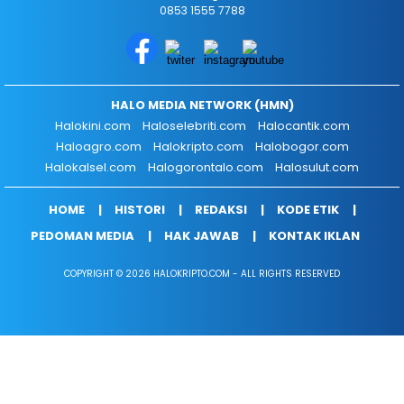
0853 1555 7788
HALO MEDIA NETWORK (HMN)
Halokini.com
Haloselebriti.com
Halocantik.com
Haloagro.com
Halokripto.com
Halobogor.com
Halokalsel.com
Halogorontalo.com
Halosulut.com
HOME
HISTORI
REDAKSI
KODE ETIK
PEDOMAN MEDIA
HAK JAWAB
KONTAK IKLAN
COPYRIGHT © 2026 HALOKRIPTO.COM - ALL RIGHTS RESERVED