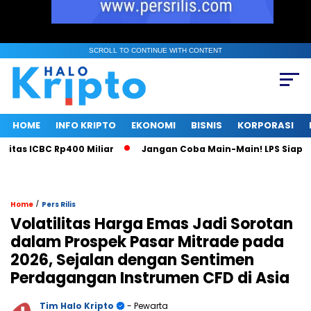
SCROLL TO CONTINUE WITH CONTENT
HOME
INFO KRIPTO
EKONOMI
BISNIS
KORPORASI
as ICBC Rp400 Miliar
Jangan Coba Main-Main! LPS Siap Jad
/
Home
Pers Rilis
Volatilitas Harga Emas Jadi Sorotan
dalam Prospek Pasar Mitrade pada
2026, Sejalan dengan Sentimen
Perdagangan Instrumen CFD di Asia
Tim Halo Kripto
- Pewarta