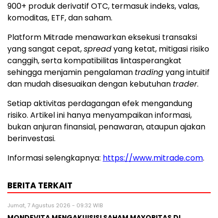
900+ produk derivatif OTC, termasuk indeks, valas,
komoditas, ETF, dan saham.
Platform Mitrade menawarkan eksekusi transaksi
yang sangat cepat,
spread
yang ketat, mitigasi risiko
canggih, serta kompatibilitas lintasperangkat
sehingga menjamin pengalaman
trading
yang intuitif
dan mudah disesuaikan dengan kebutuhan
trader
.
Setiap aktivitas perdagangan efek mengandung
risiko. Artikel ini hanya menyampaikan informasi,
bukan anjuran finansial, penawaran, ataupun ajakan
berinvestasi.
Informasi selengkapnya:
https://www.mitrade.com
.
BERITA TERKAIT
Jumat, 7 Agustus 2026 - 09:32 WIB
MONDEVITA MENGAKUISISI SAHAM MAYORITAS DI