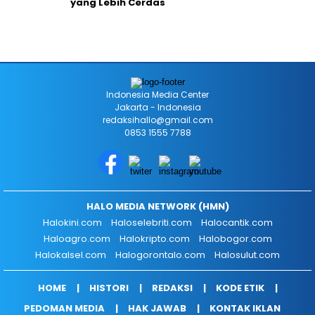
yang Lebih Cerdas
Indonesia Media Center
Jakarta - Indonesia
redaksihallo@gmail.com
0853 1555 7788
HALO MEDIA NETWORK (HMN)
Halokini.com
Haloselebriti.com
Halocantik.com
Haloagro.com
Halokripto.com
Halobogor.com
Halokalsel.com
Halogorontalo.com
Halosulut.com
HOME
HISTORI
REDAKSI
KODE ETIK
PEDOMAN MEDIA
HAK JAWAB
KONTAK IKLAN