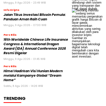
Minggu, 9 Agu 2026 - 23:49 WIB
Info Kripto
Jalan Tikus Investasi Bitcoin Pemula:
Panduan Aman Raih Cuan
Minggu, 9 Agu 2026 - 07:00 WIB
Pers Rilis
16th Worldwide Chinese Life Insurance
Congress & International Dragon
Award (IDA) Annual Conference 2026
Resmi Digelar
Minggu, 9 Agu 2026 - 01:45 WIB
Pers Rilis
Himel Hadirkan Visi Hunian Modern
melalui Kampanye Global “Dream
Home”
Sabtu, 8 Agu 2026 - 14:26 WIB
TRENDING