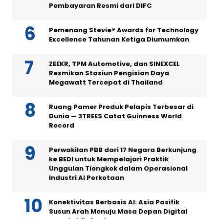
Pembayaran Resmi dari DIFC
Pemenang Stevie® Awards for Technology
Excellence Tahunan Ketiga Diumumkan
ZEEKR, TPM Automotive, dan SINEXCEL
Resmikan Stasiun Pengisian Daya
Megawatt Tercepat di Thailand
Ruang Pamer Produk Pelapis Terbesar di
Dunia — 3TREES Catat Guinness World
Record
Perwakilan PBB dari 17 Negara Berkunjung
ke BEDI untuk Mempelajari Praktik
Unggulan Tiongkok dalam Operasional
Industri AI Perkotaan
Konektivitas Berbasis AI: Asia Pasifik
Susun Arah Menuju Masa Depan Digital