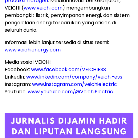
produksi hidrogen
. Melalui inovasi berkelanjutan,
VEICHI (
www.veichi.com
) mengembangkan
pembangkit listrik, penyimpanan energi, dan sistem
pengelolaan energi terbarukan yang efisien di
seluruh dunia.
Informasi lebih lanjut tersedia di situs resmi:
www.veichienergy.com
.
Media sosial VEICHI:
Facebook:
www.facebook.com/VEICHIESS
LinkedIn:
www.linkedin.com/company/veichi-ess
Instagram:
www.instagram.com/veichielectric
YouTube:
www.youtube.com/
@VeichiElectric