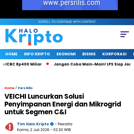
SCROLL TO CONTINUE WITH CONTENT
HOME
INFO KRIPTO
EKONOMI
BISNIS
KORPORASI
BC Rp400 Miliar
Jangan Coba Main-Main! LPS Siap Jadi Mac
/
Home
Pers Rilis
VEICHI Luncurkan Solusi
Penyimpanan Energi dan Mikrogrid
untuk Segmen C&I
Tim Halo Kripto
- Pewarta
Kamis, 2 Juli 2026
- 02:30 WIB