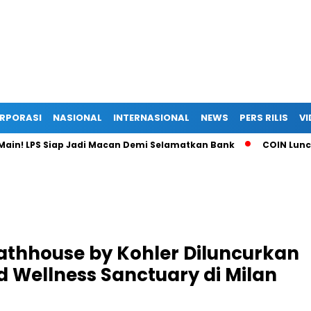
RPORASI
NASIONAL
INTERNASIONAL
NEWS
PERS RILIS
VI
S Siap Jadi Macan Demi Selamatkan Bank
COIN Luncurkan I
athhouse by Kohler Diluncurkan
d Wellness Sanctuary di Milan