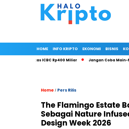
HOME
INFO KRIPTO
EKONOMI
BISNIS
KO
uat Fasilitas ICBC Rp400 Miliar
Jangan Coba Main-Main! LP
Home
Pers Rilis
/
The Flamingo Estate B
Sebagai Nature Infuse
Design Week 2026