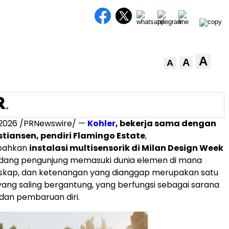
A
A
A
 2026
/PRNewswire/ —
Kohler
, bekerja sama dengan
stiansen, pendiri Flamingo Estate
,
bahkan
instalasi multisensorik di Milan Design Week
ang pengunjung memasuki dunia elemen di mana
anskap, dan ketenangan yang dianggap merupakan satu
ng saling bergantung, yang berfungsi sebagai sarana
 dan pembaruan diri.