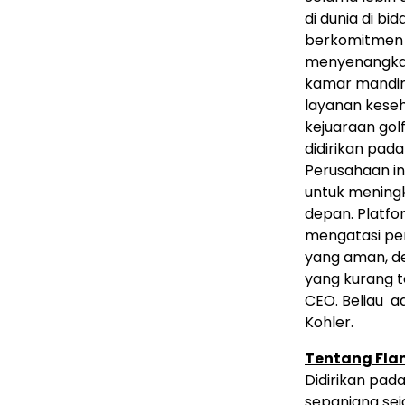
di dunia di bi
berkomitmen 
menyenangkan,
kamar mandin
layanan kese
kejuaraan gol
didirikan pada
Perusahaan in
untuk meningk
depan. Platfo
mengatasi per
yang aman, de
yang kurang t
CEO. Beliau 
Kohler.
Tentang Fla
Didirikan pada
sepanjang sej