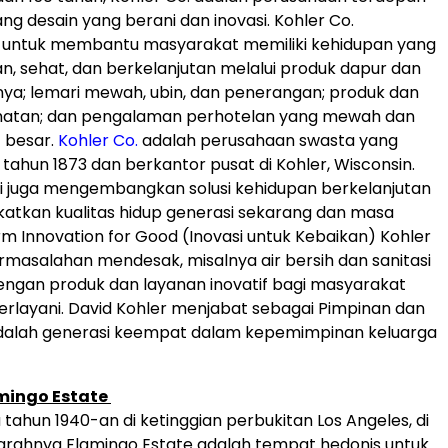
dang desain yang berani dan inovasi. Kohler Co.
untuk membantu masyarakat memiliki kehidupan yang
 sehat, dan berkelanjutan melalui produk dapur dan
ya; lemari mewah, ubin, dan penerangan; produk dan
hatan; dan pengalaman perhotelan yang mewah dan
f besar.
Kohler Co.
adalah perusahaan swasta yang
 tahun 1873 dan berkantor pusat di Kohler, Wisconsin.
i juga mengembangkan solusi kehidupan berkelanjutan
atkan kualitas hidup generasi sekarang dan masa
rm Innovation for Good (Inovasi untuk Kebaikan) Kohler
masalahan mendesak, misalnya air bersih dan sanitasi
ngan produk dan layanan inovatif bagi masyarakat
erlayani. David Kohler menjabat sebagai Pimpinan dan
adalah generasi keempat dalam kepemimpinan keluarga
mingo Estate
 tahun 1940-an di ketinggian perbukitan Los Angeles, di
arahnya Flamingo Estate adalah tempat hedonis untuk