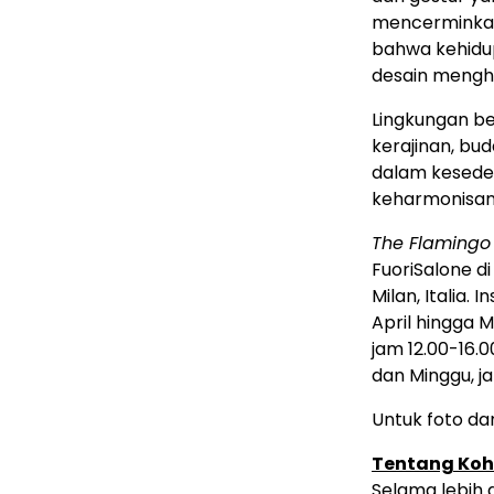
mencerminkan
bahwa kehidup
desain mengho
Lingkungan be
kerajinan, bu
dalam kesede
keharmonisan
The Flamingo 
FuoriSalone di
Milan, Italia. 
April hingga M
jam 12.00-16.0
dan Minggu, ja
Untuk foto dan 
Tentang Kohl
Selama lebih 