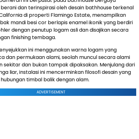
 pameran ini berpusat pada bathhouse bergaya
 berani dan terinspirasi oleh desain bathhouse terkenal
 California di properti Flamingo Estate, menampilkan
bak mandi besi cor berlapis enamel ikonik yang berdiri
Kohler dengan penutup logam asli dan disajikan secara
gan finishing tembaga.
enyejukkan ini menggunakan warna logam yang
ca dan permukaan alami, seolah muncul secara alami
an sekitar dan bukan tampak dipaksakan. Menjulang dari
 liar, instalasi ini mencerminkan filosofi desain yang
hubungan timbal balik dengan alam.
ADVERTISEMENT