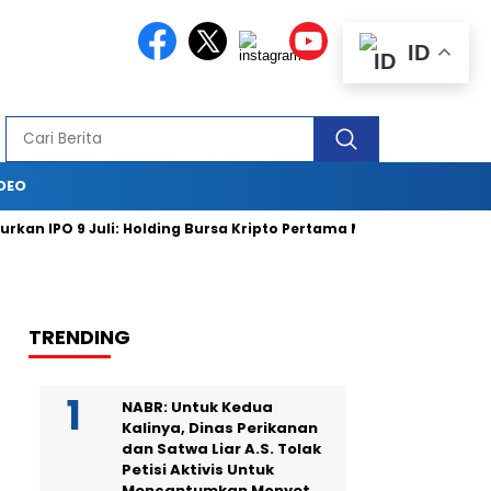
ID
DEO
PO 9 Juli: Holding Bursa Kripto Pertama Masuk Bursa Saham
TRENDING
NABR: Untuk Kedua
Kalinya, Dinas Perikanan
dan Satwa Liar A.S. Tolak
Petisi Aktivis Untuk
Mencantumkan Monyet