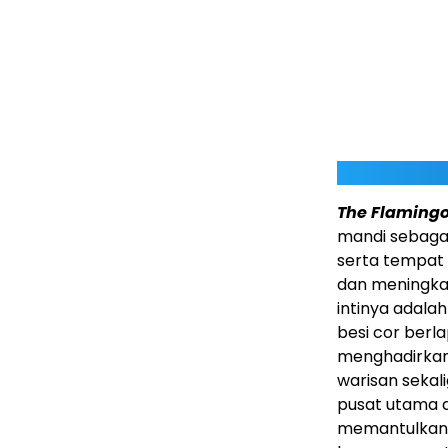
The Flamingo
mandi sebaga
serta tempat 
dan meningkat
intinya adala
besi cor berl
menghadirkan 
warisan sekal
pusat utama 
memantulkan c