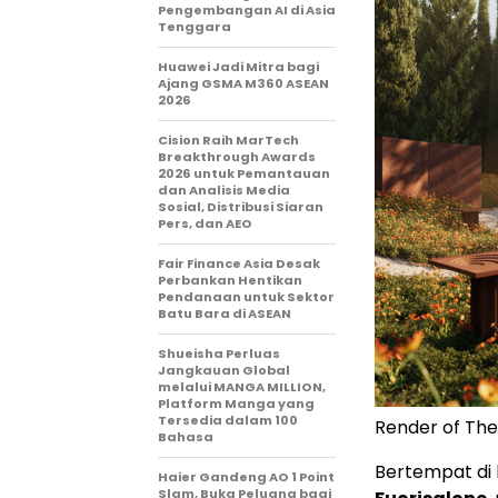
Pengembangan AI di Asia
Tenggara
Huawei Jadi Mitra bagi
Ajang GSMA M360 ASEAN
2026
Cision Raih MarTech
Breakthrough Awards
2026 untuk Pemantauan
dan Analisis Media
Sosial, Distribusi Siaran
Pers, dan AEO
Fair Finance Asia Desak
Perbankan Hentikan
Pendanaan untuk Sektor
Batu Bara di ASEAN
Shueisha Perluas
Jangkauan Global
melalui MANGA MILLION,
Platform Manga yang
Tersedia dalam 100
Render of The
Bahasa
Bertempat di
Haier Gandeng AO 1 Point
Slam, Buka Peluang bagi