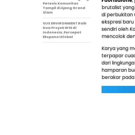
Fuorisalone
,
Petenis Komunitas
brutalist yang
Tampil di Ajang Grand
Slam
di perbukitan
ekspresi baru 
SUS ENVIRONMENT Raih
Dua Proyek WtE di
sendiri oleh 
Indonesia, Percepat
mencolok den
Ekspansi Global
Karya yang m
terpapar cua
dari lingkung
hamparan bunga
berakar pada 