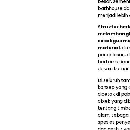
besar, sement
bathhouse da
menjadi lebih
Struktur ber
melambangkan
sekaligus m
material
, di
pengelasan, d
bertemu deng
desain kamar
Di seluruh tam
konsep yang d
dicetak di pa
objek yang di
tentang timba
alam, sebagai
spesies penye
dan gestur y