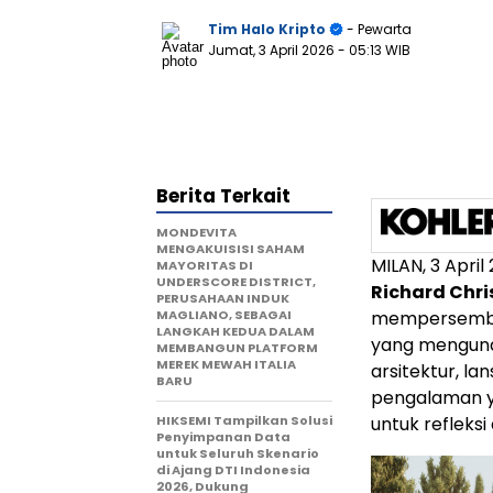
Tim Halo Kripto
- Pewarta
Jumat, 3 April 2026
- 05:13 WIB
Berita Terkait
MONDEVITA
MENGAKUISISI SAHAM
MILAN
,
3 April
MAYORITAS DI
UNDERSCORE DISTRICT,
Richard Chri
PERUSAHAAN INDUK
MAGLIANO, SEBAGAI
mempersem
LANGKAH KEDUA DALAM
yang mengund
MEMBANGUN PLATFORM
MEREK MEWAH ITALIA
arsitektur, l
BARU
pengalaman ya
HIKSEMI Tampilkan Solusi
untuk refleksi
Penyimpanan Data
untuk Seluruh Skenario
di Ajang DTI Indonesia
2026, Dukung