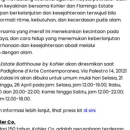
 keyakinan bersama Kohler dan Flamingo Estate
an berkelanjutan dan kesejahteraan terwujud bila
rmati ritme, kebutuhan, dan kecerdasan puitis alam.
rsama yang imersif ini menekankan kecintaan pada
daya, dan cara hidup yang menemukan keberlanjutan
rhanaan dan kesejahteraan abadi melalui
 dengan alam.
Estate Bathhouse by Kohler
akan diresmikan saat
 Padiglione d’Arte Contemporanea, Via Palestro 14, 20121
Instalasi ini akan dibuka untuk umum mulai hari Selasa, 21
inggu, 26 April pada jam: Selasa, jam 12.00-19.00; Rabu,
0 dan 20.00-22.00; Kamis hingga Sabtu, jam 12.00-22.00;
m 12.00-18.00.
informasi lebih lanjut, lihat press kit
di sini
.
er Co.
dari 150 tahun, Kohler Co. adalah perusahaan terdepan