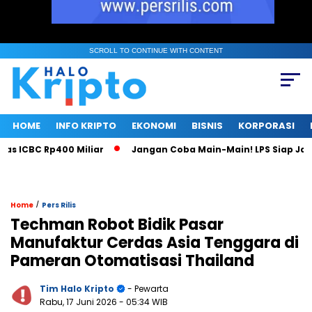
SCROLL TO CONTINUE WITH CONTENT
HOME
INFO KRIPTO
EKONOMI
BISNIS
KORPORASI
ICBC Rp400 Miliar
Jangan Coba Main-Main! LPS Siap Jadi M
/
Home
Pers Rilis
Techman Robot Bidik Pasar
Manufaktur Cerdas Asia Tenggara di
Pameran Otomatisasi Thailand
Tim Halo Kripto
- Pewarta
Rabu, 17 Juni 2026
- 05:34 WIB