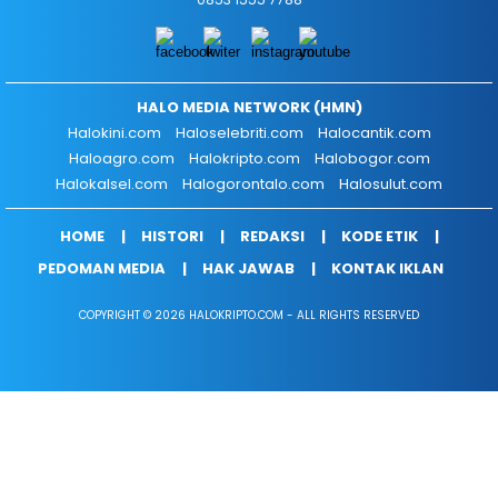
HALO MEDIA NETWORK (HMN)
Halokini.com
Haloselebriti.com
Halocantik.com
Haloagro.com
Halokripto.com
Halobogor.com
Halokalsel.com
Halogorontalo.com
Halosulut.com
HOME
HISTORI
REDAKSI
KODE ETIK
PEDOMAN MEDIA
HAK JAWAB
KONTAK IKLAN
COPYRIGHT © 2026 HALOKRIPTO.COM - ALL RIGHTS RESERVED