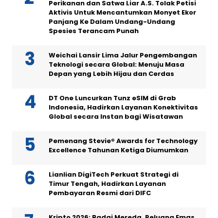
Perikanan dan Satwa Liar A.S. Tolak Petisi
Aktivis Untuk Mencantumkan Monyet Ekor
Panjang Ke Dalam Undang-Undang
Spesies Terancam Punah
Weichai Lansir Lima Jalur Pengembangan
Teknologi secara Global: Menuju Masa
Depan yang Lebih Hijau dan Cerdas
DT One Luncurkan Tunz eSIM di Grab
Indonesia, Hadirkan Layanan Konektivitas
Global secara Instan bagi Wisatawan
Pemenang Stevie® Awards for Technology
Excellence Tahunan Ketiga Diumumkan
Lianlian DigiTech Perkuat Strategi di
Timur Tengah, Hadirkan Layanan
Pembayaran Resmi dari DIFC
Kripto 2026: Badai Mereda, Peluang Emas