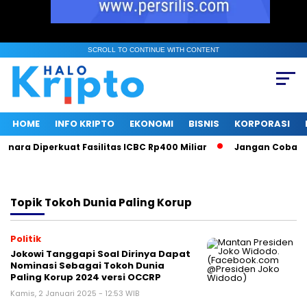
SCROLL TO CONTINUE WITH CONTENT
HOME
INFO KRIPTO
EKONOMI
BISNIS
KORPORASI
nara Diperkuat Fasilitas ICBC Rp400 Miliar
Jangan Coba Mai
Topik
Tokoh Dunia Paling Korup
Politik
Jokowi Tanggapi Soal Dirinya Dapat
Nominasi Sebagai Tokoh Dunia
Paling Korup 2024 versi OCCRP
Kamis, 2 Januari 2025 - 12:53 WIB