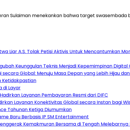
Amran Sulaiman menekankan bahwa target swasembada b
atwa Liar A.S. Tolak Petisi Aktivis Untuk Mencantumkan
ubah Keunggulan Teknis Menjadi Kepemimpinan Digital 
 secara Global: Menuju Masa Depan yang Lebih Hijau da
h Ketidakpastian
 di Layar
h, Hadirkan Layanan Pembayaran Resmi dari DIFC
dirkan Layanan Konektivitas Global secara Instan bagi W
ence Tahunan Ketiga Diumumkan
ame Baru Berbasis IP SM Entertainment
 Penggerak Kemakmuran Bersama di Tengah Melebarnya K