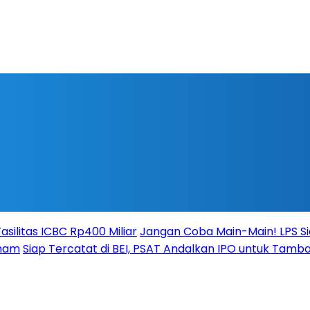
silitas ICBC Rp400 Miliar
Jangan Coba Main-Main! LPS S
aham
Siap Tercatat di BEI, PSAT Andalkan IPO untuk Tamba