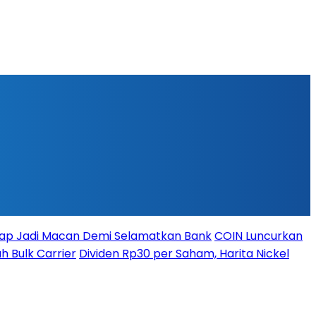
iap Jadi Macan Demi Selamatkan Bank
COIN Luncurkan
h Bulk Carrier
Dividen Rp30 per Saham, Harita Nickel