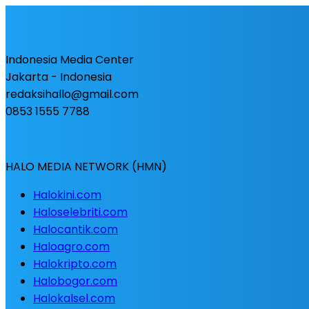
Indonesia Media Center
Jakarta - Indonesia
redaksihallo@gmail.com
0853 1555 7788
HALO MEDIA NETWORK (HMN)
Halokini.com
Haloselebriti.com
Halocantik.com
Haloagro.com
Halokripto.com
Halobogor.com
Halokalsel.com