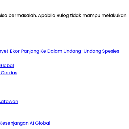
isa bermasalah. Apabila Bulog tidak mampu melakukan
 Monyet Ekor Panjang Ke Dalam Undang-Undang Spesies
Global
n Cerdas
isatawan
esenjangan AI Global