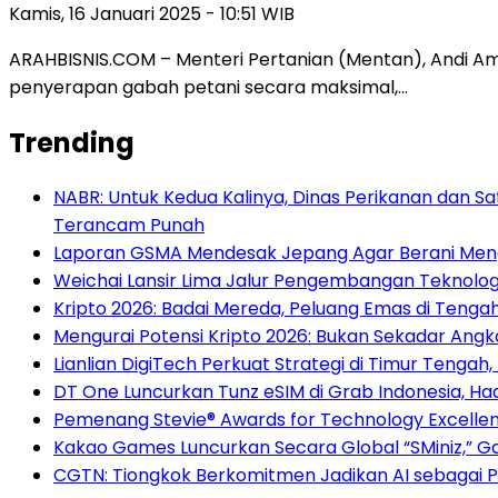
Kamis, 16 Januari 2025 - 10:51 WIB
ARAHBISNIS.COM – Menteri Pertanian (Mentan), Andi 
penyerapan gabah petani secara maksimal,…
Trending
NABR: Untuk Kedua Kalinya, Dinas Perikanan dan S
Terancam Punah
Laporan GSMA Mendesak Jepang Agar Berani Meng
Weichai Lansir Lima Jalur Pengembangan Teknologi
Kripto 2026: Badai Mereda, Peluang Emas di Tenga
Mengurai Potensi Kripto 2026: Bukan Sekadar Angka
Lianlian DigiTech Perkuat Strategi di Timur Tenga
DT One Luncurkan Tunz eSIM di Grab Indonesia, Ha
Pemenang Stevie® Awards for Technology Excell
Kakao Games Luncurkan Secara Global “SMiniz,” G
CGTN: Tiongkok Berkomitmen Jadikan AI sebagai