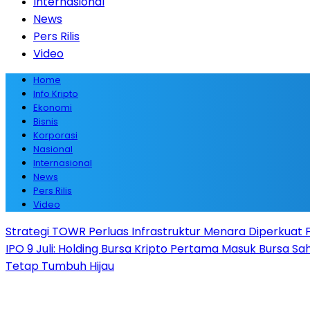
Internasional
News
Pers Rilis
Video
Home
Info Kripto
Ekonomi
Bisnis
Korporasi
Nasional
Internasional
News
Pers Rilis
Video
Strategi TOWR Perluas Infrastruktur Menara Diperkuat Fa
IPO 9 Juli: Holding Bursa Kripto Pertama Masuk Bursa S
Tetap Tumbuh Hijau