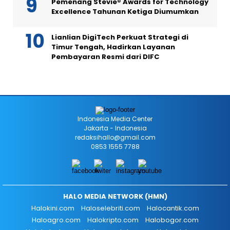
Pemenang Stevie® Awards for Technology
Excellence Tahunan Ketiga Diumumkan
Lianlian DigiTech Perkuat Strategi di
Timur Tengah, Hadirkan Layanan
Pembayaran Resmi dari DIFC
Indonesia Media Center
Jakarta - Indonesia
redaksihallo@gmail.com
0853 1555 7788
HALO MEDIA NETWORK (HMN)
Halokini.com
Haloselebriti.com
Halocantik.com
Haloagro.com
Halokripto.com
Halobogor.com