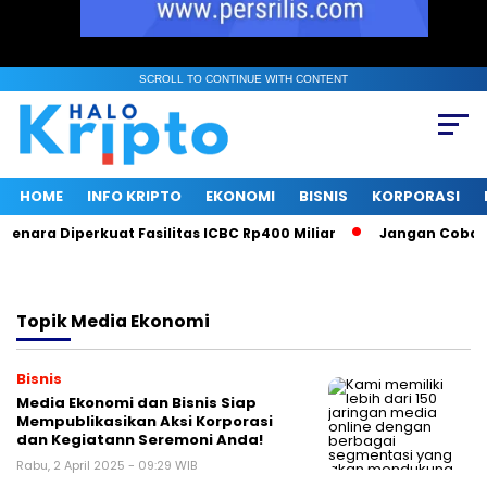
SCROLL TO CONTINUE WITH CONTENT
HOME
INFO KRIPTO
EKONOMI
BISNIS
KORPORASI
enara Diperkuat Fasilitas ICBC Rp400 Miliar
Jangan Coba Ma
Topik
Media Ekonomi
Bisnis
Media Ekonomi dan Bisnis Siap
Mempublikasikan Aksi Korporasi
dan Kegiatann Seremoni Anda!
Rabu, 2 April 2025 - 09:29 WIB