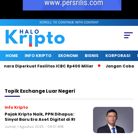
SCROLL TO CONTINUE WITH CONTENT
HOME
INFO KRIPTO
EKONOMI
BISNIS
KORPORASI
nara Diperkuat Fasilitas ICBC Rp400 Miliar
Jangan Coba Mai
Topik
Exchange Luar Negeri
Info Kripto
Pajak Kripto Naik, PPN Dihapus:
Sinyal Baru Era Aset Digital di RI
Jumat, 1 Agustus 2025 - 06:51 WIB