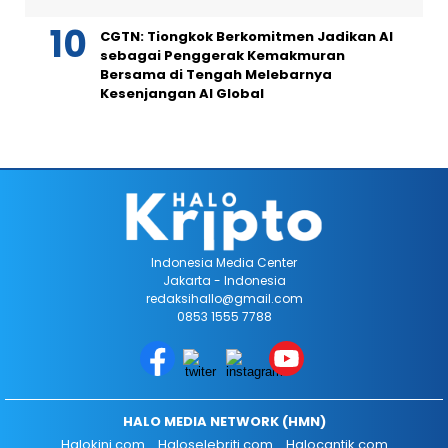
CGTN: Tiongkok Berkomitmen Jadikan AI
sebagai Penggerak Kemakmuran
Bersama di Tengah Melebarnya
Kesenjangan AI Global
Indonesia Media Center
Jakarta - Indonesia
redaksihallo@gmail.com
0853 1555 7788
HALO MEDIA NETWORK (HMN)
Halokini.com
Haloselebriti.com
Halocantik.com