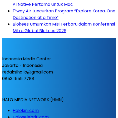
AI Native Pertama untuk Mac
T’way Air Luncurkan Program “Explore Korea, One
Destination at a Time”
Blokees Umumkan Misi Terbaru dalam Konferensi
Mitra Global Blokees 2026
Indonesia Media Center
Jakarta - Indonesia
redaksihallo@gmail.com
0853 1555 7788
HALO MEDIA NETWORK (HMN)
Halokini.com
Haloselebriti.com