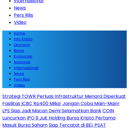
Internasional
News
Pers Rilis
Video
Home
Info Kripto
Ekonomi
Bisnis
Korporasi
Nasional
Internasional
News
Pers Rilis
Video
Strategi TOWR Perluas Infrastruktur Menara Diperkuat
Fasilitas ICBC Rp400 Miliar
Jangan Coba Main-Main!
LPS Siap Jadi Macan Demi Selamatkan Bank
COIN
Luncurkan IPO 9 Juli: Holding Bursa Kripto Pertama
Masuk Bursa Saham
Siap Tercatat di BEI, PSAT