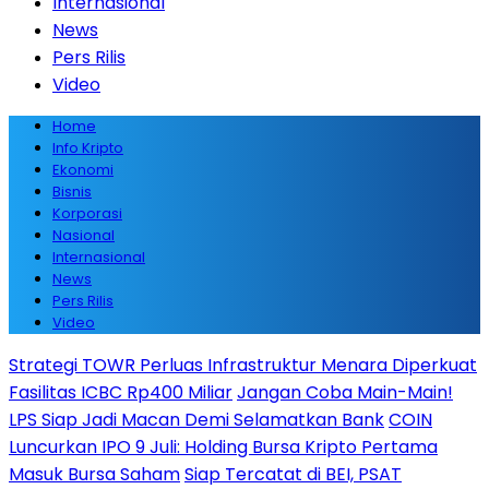
Internasional
News
Pers Rilis
Video
Home
Info Kripto
Ekonomi
Bisnis
Korporasi
Nasional
Internasional
News
Pers Rilis
Video
Strategi TOWR Perluas Infrastruktur Menara Diperkuat
Fasilitas ICBC Rp400 Miliar
Jangan Coba Main-Main!
LPS Siap Jadi Macan Demi Selamatkan Bank
COIN
Luncurkan IPO 9 Juli: Holding Bursa Kripto Pertama
Masuk Bursa Saham
Siap Tercatat di BEI, PSAT