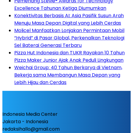
Pemenang Stevie® Awards for Technology
Excellence Tahunan Ketiga Diumumkan
Konektivitas Berbasis AI: Asia Pasifik Susun Arah
Menuju Masa Depan Digital yang Lebih Cerdas
Molicel Manfaatkan Lonjakan Permintaan Mobil
“Hybrid” di Pasar Global, Perkenalkan Teknologi
Sel Baterai Generasi Terbaru
Pizza Hut Indonesia dan TUKR Rayakan 10 Tahun
Pizza Maker Junior Ajak Anak Peduli Lingkungan
Weichai Group: 40 Tahun Berkarya di Vietnam,
Bekerja sama Membangun Masa Depan yang
Lebih Hijau dan Cerdas
Indonesia Media Center
Jakarta - Indonesia
redaksihallo@gmail.com