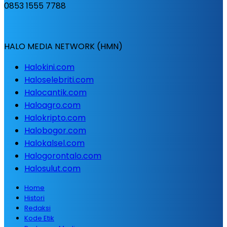
0853 1555 7788
HALO MEDIA NETWORK (HMN)
Halokini.com
Haloselebriti.com
Halocantik.com
Haloagro.com
Halokripto.com
Halobogor.com
Halokalsel.com
Halogorontalo.com
Halosulut.com
Home
Histori
Redaksi
Kode Etik