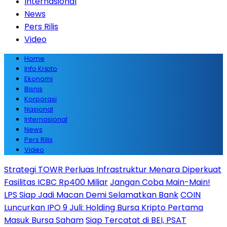
Internasional
News
Pers Rilis
Video
Home
Info Kripto
Ekonomi
Bisnis
Korporasi
Nasional
Internasional
News
Pers Rilis
Video
Strategi TOWR Perluas Infrastruktur Menara Diperkuat
Fasilitas ICBC Rp400 Miliar
Jangan Coba Main-Main!
LPS Siap Jadi Macan Demi Selamatkan Bank
COIN
Luncurkan IPO 9 Juli: Holding Bursa Kripto Pertama
Masuk Bursa Saham
Siap Tercatat di BEI, PSAT