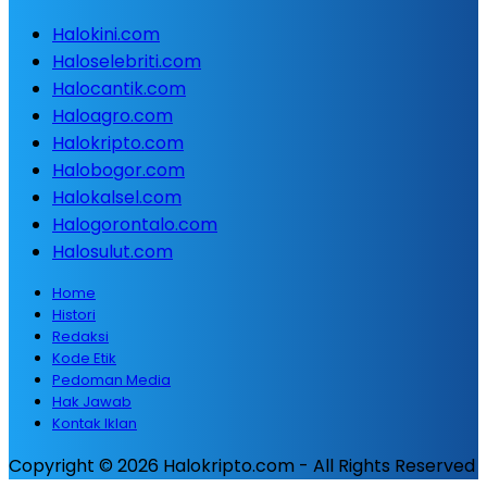
Halokini.com
Haloselebriti.com
Halocantik.com
Haloagro.com
Halokripto.com
Halobogor.com
Halokalsel.com
Halogorontalo.com
Halosulut.com
Home
Histori
Redaksi
Kode Etik
Pedoman Media
Hak Jawab
Kontak Iklan
Copyright © 2026 Halokripto.com - All Rights Reserved