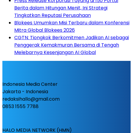
Press Release Korporasi Tayang di 150 Portal
Berita dalam Hitungan Menit, Ini Strategi
Tingkatkan Reputasi Perusahaan
Blokees Umumkan Misi Terbaru dalam Konferensi
Mitra Global Blokees 2026
CGTN: Tiongkok Berkomitmen Jadikan AI sebagai
Penggerak Kemakmuran Bersama di Tengah
Melebarnya Kesenjangan AI Global
Indonesia Media Center
Jakarta - Indonesia
redaksihallo@gmail.com
0853 1555 7788
HALO MEDIA NETWORK (HMN)