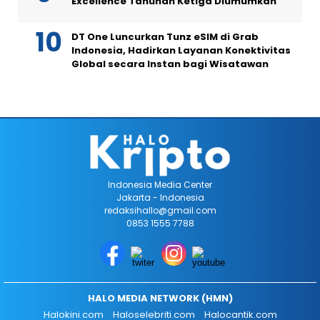
Excellence Tahunan Ketiga Diumumkan
DT One Luncurkan Tunz eSIM di Grab
Indonesia, Hadirkan Layanan Konektivitas
Global secara Instan bagi Wisatawan
Indonesia Media Center
Jakarta - Indonesia
redaksihallo@gmail.com
0853 1555 7788
HALO MEDIA NETWORK (HMN)
Halokini.com
Haloselebriti.com
Halocantik.com