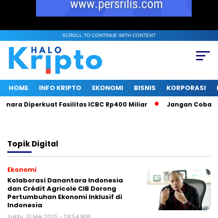
SCROLL TO CONTINUE WITH CONTENT
HOME
INFO KRIPTO
EKONOMI
BISNIS
KORPORASI
nara Diperkuat Fasilitas ICBC Rp400 Miliar
Jangan Coba Mai
Topik
Digital
Ekonomi
Kolaborasi Danantara Indonesia
dan Crédit Agricole CIB Dorong
Pertumbuhan Ekonomi Inklusif di
Indonesia
Sabtu, 31 Mei 2025 - 08:54 WIB