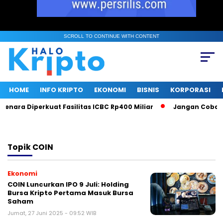
SCROLL TO CONTINUE WITH CONTENT
HOME
INFO KRIPTO
EKONOMI
BISNIS
KORPORASI
enara Diperkuat Fasilitas ICBC Rp400 Miliar
Jangan Coba Ma
Topik
COIN
Ekonomi
COIN Luncurkan IPO 9 Juli: Holding
Bursa Kripto Pertama Masuk Bursa
Saham
Jumat, 27 Juni 2025 - 09:52 WIB