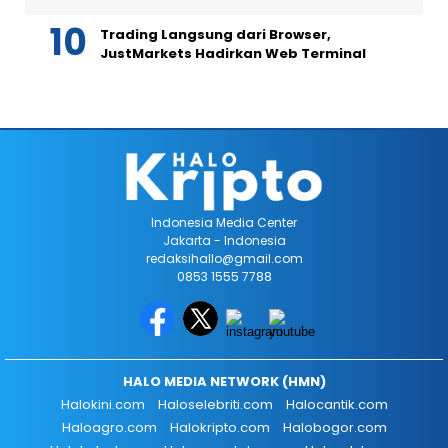
Trading Langsung dari Browser,
JustMarkets Hadirkan Web Terminal
Indonesia Media Center
Jakarta - Indonesia
redaksihallo@gmail.com
0853 1555 7788
HALO MEDIA NETWORK (HMN)
Halokini.com
Haloselebriti.com
Halocantik.com
Haloagro.com
Halokripto.com
Halobogor.com