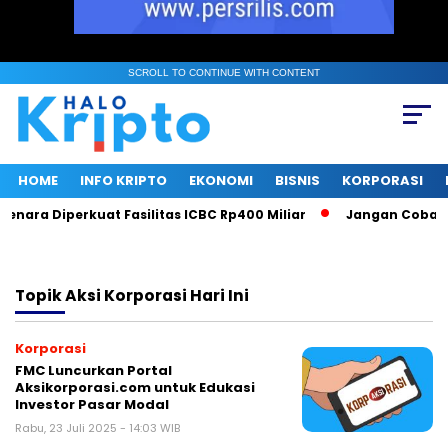
SCROLL TO CONTINUE WITH CONTENT
HOME
INFO KRIPTO
EKONOMI
BISNIS
KORPORASI
nara Diperkuat Fasilitas ICBC Rp400 Miliar
Jangan Coba Mai
Topik
Aksi Korporasi Hari Ini
Korporasi
FMC Luncurkan Portal
Aksikorporasi.com untuk Edukasi
Investor Pasar Modal
Rabu, 23 Juli 2025 - 14:03 WIB