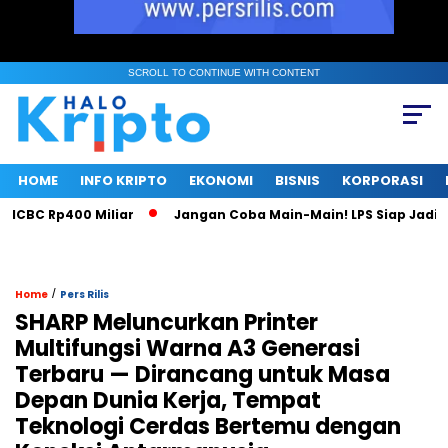
SCROLL TO CONTINUE WITH CONTENT
HOME
INFO KRIPTO
EKONOMI
BISNIS
KORPORASI
BC Rp400 Miliar
Jangan Coba Main-Main! LPS Siap Jadi Mac
/
Home
Pers Rilis
SHARP Meluncurkan Printer
Multifungsi Warna A3 Generasi
Terbaru — Dirancang untuk Masa
Depan Dunia Kerja, Tempat
Teknologi Cerdas Bertemu dengan