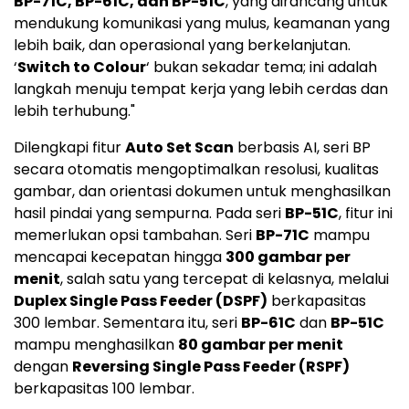
BP-71C, BP-61C, dan BP-51C
, yang dirancang untuk
mendukung komunikasi yang mulus, keamanan yang
lebih baik, dan operasional yang berkelanjutan.
‘
Switch to Colour
‘ bukan sekadar tema; ini adalah
langkah menuju tempat kerja yang lebih cerdas dan
lebih terhubung."
Dilengkapi fitur
Auto Set Scan
berbasis AI, seri BP
secara otomatis mengoptimalkan resolusi, kualitas
gambar, dan orientasi dokumen untuk menghasilkan
hasil pindai yang sempurna. Pada seri
BP-51C
, fitur ini
memerlukan opsi tambahan. Seri
BP-71C
mampu
mencapai kecepatan hingga
300 gambar per
menit
, salah satu yang tercepat di kelasnya, melalui
Duplex Single Pass Feeder (DSPF)
berkapasitas
300 lembar. Sementara itu, seri
BP-61C
dan
BP-51C
mampu menghasilkan
80 gambar per menit
dengan
Reversing Single Pass Feeder (RSPF)
berkapasitas 100 lembar.