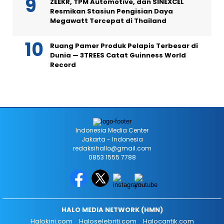
ZEEKR, TPM Automotive, dan SINEXCEL
Resmikan Stasiun Pengisian Daya
Megawatt Tercepat di Thailand
Ruang Pamer Produk Pelapis Terbesar di
Dunia — 3TREES Catat Guinness World
Record
Indonesia Media Center
Jakarta - Indonesia
redaksihallo@gmail.com
0853 1555 7788
HALO MEDIA NETWORK (HMN)
Halokini.com
Haloselebriti.com
Halocantik.com