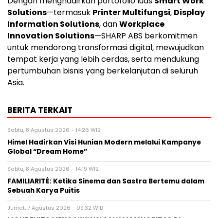
Dengan menghadirkan portofolio luas
Smart Work
Solutions
—termasuk
Printer Multifungsi
,
Display
Information Solutions
, dan
Workplace
Innovation Solutions
—SHARP ABS berkomitmen
untuk mendorong transformasi digital, mewujudkan
tempat kerja yang lebih cerdas, serta mendukung
pertumbuhan bisnis yang berkelanjutan di seluruh
Asia.
BERITA TERKAIT
Sabtu, 8 Agustus 2026 - 14:26 WIB
Himel Hadirkan Visi Hunian Modern melalui Kampanye
Global “Dream Home”
Sabtu, 8 Agustus 2026 - 14:19 WIB
FAMILIARITÉ: Ketika Sinema dan Sastra Bertemu dalam
Sebuah Karya Puitis
Jumat, 7 Agustus 2026 - 09:32 WIB