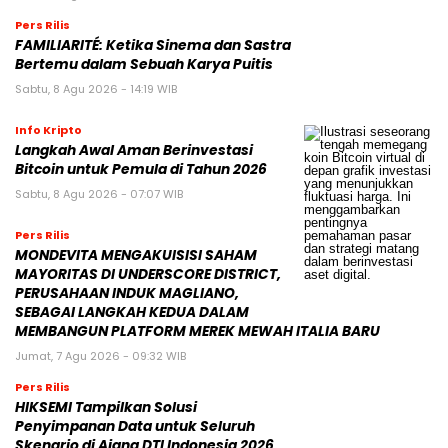
Pers Rilis
FAMILIARITÉ: Ketika Sinema dan Sastra
Bertemu dalam Sebuah Karya Puitis
Sabtu, 8 Agu 2026 - 14:19 WIB
Info Kripto
Langkah Awal Aman Berinvestasi
Bitcoin untuk Pemula di Tahun 2026
Sabtu, 8 Agu 2026 - 07:07 WIB
Pers Rilis
MONDEVITA MENGAKUISISI SAHAM
MAYORITAS DI UNDERSCORE DISTRICT,
PERUSAHAAN INDUK MAGLIANO,
SEBAGAI LANGKAH KEDUA DALAM
MEMBANGUN PLATFORM MEREK MEWAH ITALIA BARU
Jumat, 7 Agu 2026 - 09:32 WIB
Pers Rilis
HIKSEMI Tampilkan Solusi
Penyimpanan Data untuk Seluruh
Skenario di Ajang DTI Indonesia 2026,