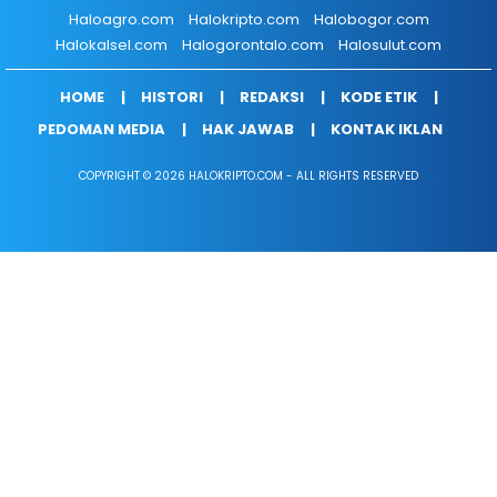
Haloagro.com
Halokripto.com
Halobogor.com
Halokalsel.com
Halogorontalo.com
Halosulut.com
HOME
HISTORI
REDAKSI
KODE ETIK
PEDOMAN MEDIA
HAK JAWAB
KONTAK IKLAN
COPYRIGHT © 2026 HALOKRIPTO.COM - ALL RIGHTS RESERVED