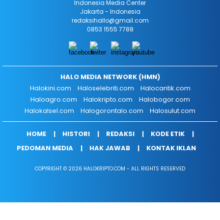
Indonesia Media Center
Jakarta - Indonesia
redaksihallo@gmail.com
0853 1555 7788
HALO MEDIA NETWORK (HMN)
Halokini.com
Haloselebriti.com
Halocantik.com
Haloagro.com
Halokripto.com
Halobogor.com
Halokalsel.com
Halogorontalo.com
Halosulut.com
HOME
HISTORI
REDAKSI
KODE ETIK
PEDOMAN MEDIA
HAK JAWAB
KONTAK IKLAN
COPYRIGHT © 2026 HALOKRIPTO.COM - ALL RIGHTS RESERVED