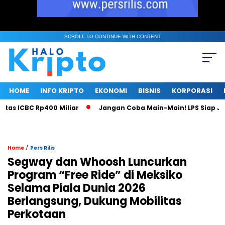
SCROLL TO CONTINUE WITH CONTENT
HOME
INFO KRIPTO
EKONOMI
BISNIS
KORPORASI
 ICBC Rp400 Miliar
Jangan Coba Main-Main! LPS Siap Jadi 
/
Home
Pers Rilis
Segway dan Whoosh Luncurkan
Program “Free Ride” di Meksiko
Selama Piala Dunia 2026
Berlangsung, Dukung Mobilitas
Perkotaan