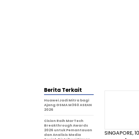
Berita Terkait
Huawei Jadi Mitra bagi
Ajang GSMA M360 ASEAN
2026
Cision Raih MarTech
Breakthrough Awards
2026 untuk Pemantauan
SINGAPORE, 1
dan Analisis Media