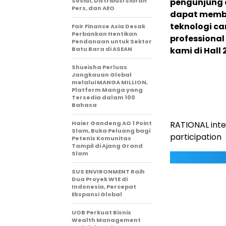
Sosial, Distribusi Siaran
pengunjung 
Pers, dan AEO
dapat membe
teknologi c
Fair Finance Asia Desak
Perbankan Hentikan
professional
Pendanaan untuk Sektor
Batu Bara di ASEAN
kami di Hall 
Shueisha Perluas
Jangkauan Global
melalui MANGA MILLION,
Platform Manga yang
Tersedia dalam 100
Bahasa
Haier Gandeng AO 1 Point
RATIONAL intel
Slam, Buka Peluang bagi
participation
Petenis Komunitas
Tampil di Ajang Grand
Slam
SUS ENVIRONMENT Raih
Dua Proyek WtE di
Indonesia, Percepat
Ekspansi Global
UOB Perkuat Bisnis
Wealth Management