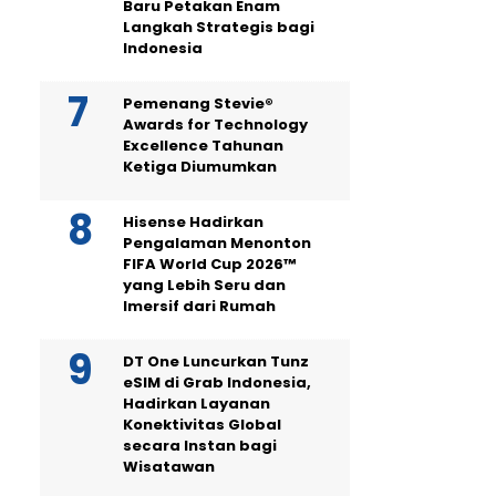
Baru Petakan Enam
Langkah Strategis bagi
Indonesia
Pemenang Stevie®
Awards for Technology
Excellence Tahunan
Ketiga Diumumkan
Hisense Hadirkan
Pengalaman Menonton
FIFA World Cup 2026™
yang Lebih Seru dan
Imersif dari Rumah
DT One Luncurkan Tunz
eSIM di Grab Indonesia,
Hadirkan Layanan
Konektivitas Global
secara Instan bagi
Wisatawan