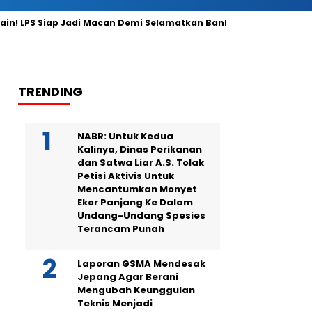
in! LPS Siap Jadi Macan Demi Selamatkan Bank
COIN Luncu
TRENDING
NABR: Untuk Kedua
Kalinya, Dinas Perikanan
dan Satwa Liar A.S. Tolak
Petisi Aktivis Untuk
Mencantumkan Monyet
Ekor Panjang Ke Dalam
Undang-Undang Spesies
Terancam Punah
Laporan GSMA Mendesak
Jepang Agar Berani
Mengubah Keunggulan
Teknis Menjadi