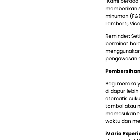
"Kami berada 
memberikan s
minuman (F&B) 
Lamberti, Vice
Reminder: Set
berminat bol
menggunakan 
pengawasan d
Pembersihan
Bagi mereka y
di dapur leb
otomatis cuk
tombol atau m
memasukan ta
waktu dan me
iVario Exper