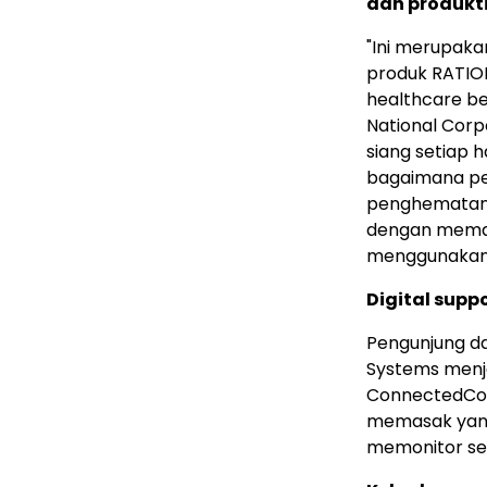
dan produkti
"Ini merupaka
produk RATION
healthcare be
National Corp
siang setiap 
bagaimana pe
penghematan 
dengan memas
menggunakan s
Digital sup
Pengunjung d
Systems menja
ConnectedCoo
memasak yang
memonitor se