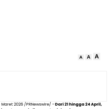
A
A
A
0
Maret 2026
/PRNewswire/ –
Dari 21 hingga 24 April,