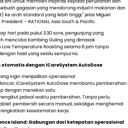
di sini untuk memberi inspirasi kepada perubahan dan
ebuah gagasan yang mendorong industri makanan dan
ke arah standard yang lebih tinggi," jelas Miguel
 President – RATIONAL Asia South & Pacific.
iap hari pada pukul 3:30 sore, pengunjung yang
eh mencoba Kambing Guling yang dimasak
Low Temperature Roasting selama 8 jam tanpa
engan hasil yang selalu sempurna.
 otomatis dengan iCareSystem AutoDose
ang ingin menjadikan operasional
ih lancar, iCareSystem AutoDose membantu pembersihan
up dengan menekan satu
engikut jadwal waktu pembersihan. Tanpa perlu
blet pembersih secara manual, sekaligus menghemat
ningkatkan keselamatan kerja.
ience Island: Gabungan dari ketepatan operasional