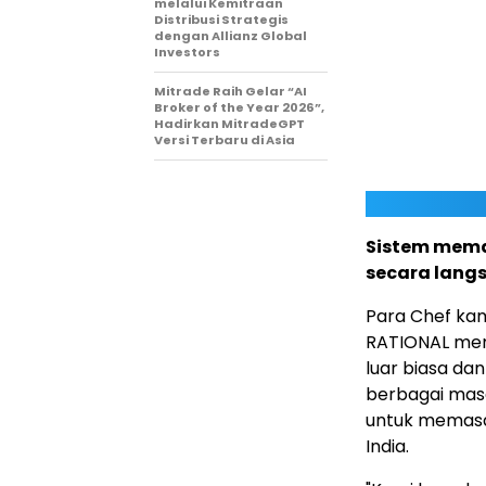
melalui Kemitraan
Distribusi Strategis
dengan Allianz Global
Investors
Mitrade Raih Gelar “AI
Broker of the Year 2026”,
Hadirkan MitradeGPT
Versi Terbaru di Asia
Sistem mema
secara lang
Para Chef ka
RATIONAL mem
luar biasa d
berbagai masa
untuk memasak
India.