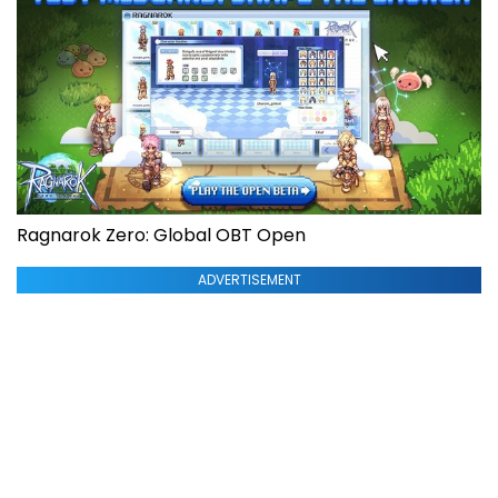
Ragnarok Zero: Global OBT Open
ADVERTISEMENT