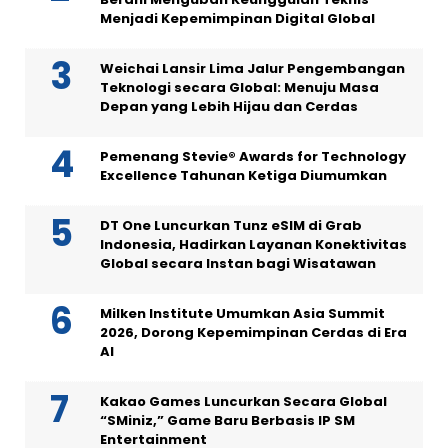
Menjadi Kepemimpinan Digital Global
Weichai Lansir Lima Jalur Pengembangan
Teknologi secara Global: Menuju Masa
Depan yang Lebih Hijau dan Cerdas
Pemenang Stevie® Awards for Technology
Excellence Tahunan Ketiga Diumumkan
DT One Luncurkan Tunz eSIM di Grab
Indonesia, Hadirkan Layanan Konektivitas
Global secara Instan bagi Wisatawan
Milken Institute Umumkan Asia Summit
2026, Dorong Kepemimpinan Cerdas di Era
AI
Kakao Games Luncurkan Secara Global
“SMiniz,” Game Baru Berbasis IP SM
Entertainment