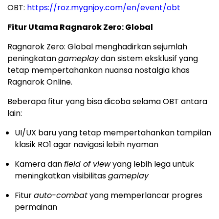
OBT:
https://roz.mygnjoy.com/en/event/obt
Fitur Utama Ragnarok Zero: Global
Ragnarok Zero: Global menghadirkan sejumlah
peningkatan
gameplay
dan sistem eksklusif yang
tetap mempertahankan nuansa nostalgia khas
Ragnarok Online.
Beberapa fitur yang bisa dicoba selama OBT antara
lain:
UI/UX baru yang tetap mempertahankan tampilan
klasik RO1 agar navigasi lebih nyaman
Kamera dan
field of view
yang lebih lega untuk
meningkatkan visibilitas
gameplay
Fitur
auto-combat
yang memperlancar progres
permainan