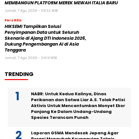
MEMBANGUN PLATFORM MEREK MEWAH ITALIA BARU
Jumat, 7 Agu 2026 - 09:32 WIB
Pers Rilis
HIKSEMI Tampilkan Solusi
Penyimpanan Data untuk Seluruh
Skenario di Ajang DTI Indonesia 2026,
Dukung Pengembangan AI di Asia
Tenggara
Jumat, 7 Agu 2026 - 04:14 WIB
TRENDING
NABR: Untuk Kedua Kalinya, Dinas
Perikanan dan Satwa Liar A.S. Tolak Petisi
Aktivis Untuk Mencantumkan Monyet Ekor
Panjang Ke Dalam Undang-Undang
Spesies Terancam Punah
Laporan GSMA Mendesak Jepang Agar
Berani Mengubah Keunggulan Teknis