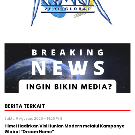
BERITA TERKAIT
Sabtu, 8 Agustus 2026 - 14:26 WIB
Himel Hadirkan Visi Hunian Modern melalui Kampanye
Global “Dream Home”