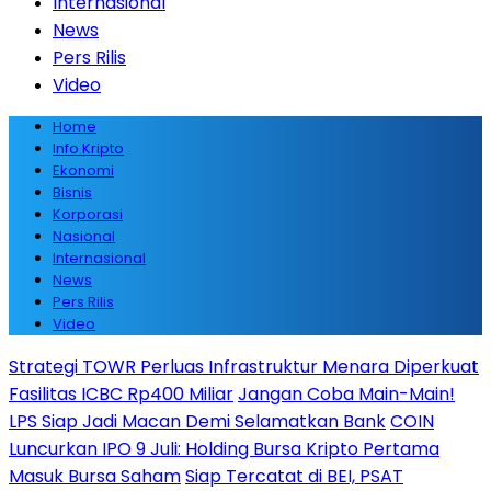
Internasional
News
Pers Rilis
Video
Home
Info Kripto
Ekonomi
Bisnis
Korporasi
Nasional
Internasional
News
Pers Rilis
Video
Strategi TOWR Perluas Infrastruktur Menara Diperkuat
Fasilitas ICBC Rp400 Miliar
Jangan Coba Main-Main!
LPS Siap Jadi Macan Demi Selamatkan Bank
COIN
Luncurkan IPO 9 Juli: Holding Bursa Kripto Pertama
Masuk Bursa Saham
Siap Tercatat di BEI, PSAT