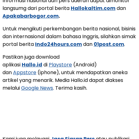
Informasi nasional dari pers daerah dapat dimonitor
langsumg dari portal berita
Hallokaltim.com
dan
Apakabarbogor.com
.
Untuk mengikuti perkembangan berita nasional, bisinis
dan internasional dalam bahasa Inggris, silahkan simak
portal berita
Indo24hours.com
dan
01post.com
.
Pastikan juga download
aplikasi
Hallo.id
di
Playstore
(Android)
dan
Appstore
(iphone), untuk mendapatkan aneka
artikel yang menarik. Media Hallo.id dapat diakses
melalui
Google News
. Terima kasih.
Kami juga melayani
Jasa Siaran Pers
atau publikasi