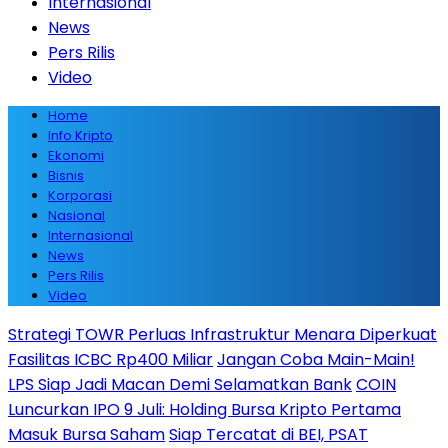
Internasional
News
Pers Rilis
Video
Home
Info Kripto
Ekonomi
Bisnis
Korporasi
Nasional
Internasional
News
Pers Rilis
Video
Strategi TOWR Perluas Infrastruktur Menara Diperkuat
Fasilitas ICBC Rp400 Miliar
Jangan Coba Main-Main!
LPS Siap Jadi Macan Demi Selamatkan Bank
COIN
Luncurkan IPO 9 Juli: Holding Bursa Kripto Pertama
Masuk Bursa Saham
Siap Tercatat di BEI, PSAT