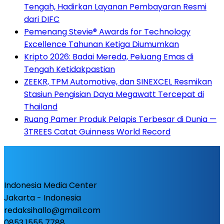
Tengah, Hadirkan Layanan Pembayaran Resmi
dari DIFC
Pemenang Stevie® Awards for Technology
Excellence Tahunan Ketiga Diumumkan
Kripto 2026: Badai Mereda, Peluang Emas di
Tengah Ketidakpastian
ZEEKR, TPM Automotive, dan SINEXCEL Resmikan
Stasiun Pengisian Daya Megawatt Tercepat di
Thailand
Ruang Pamer Produk Pelapis Terbesar di Dunia —
3TREES Catat Guinness World Record
Indonesia Media Center
Jakarta - Indonesia
redaksihallo@gmail.com
0853 1555 7788