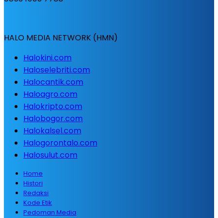
HALO MEDIA NETWORK (HMN)
Halokini.com
Haloselebriti.com
Halocantik.com
Haloagro.com
Halokripto.com
Halobogor.com
Halokalsel.com
Halogorontalo.com
Halosulut.com
Home
Histori
Redaksi
Kode Etik
Pedoman Media