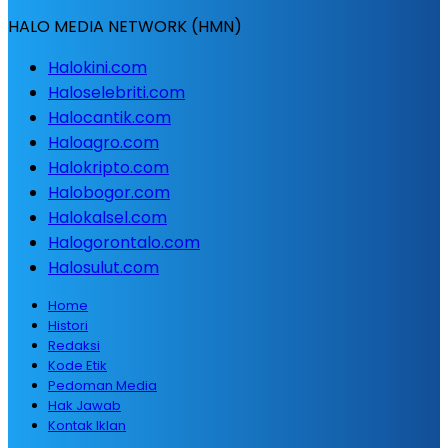
HALO MEDIA NETWORK (HMN)
Halokini.com
Haloselebriti.com
Halocantik.com
Haloagro.com
Halokripto.com
Halobogor.com
Halokalsel.com
Halogorontalo.com
Halosulut.com
Home
Histori
Redaksi
Kode Etik
Pedoman Media
Hak Jawab
Kontak Iklan