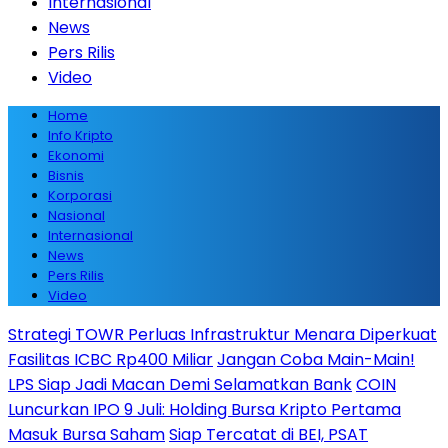
Internasional
News
Pers Rilis
Video
Home
Info Kripto
Ekonomi
Bisnis
Korporasi
Nasional
Internasional
News
Pers Rilis
Video
Strategi TOWR Perluas Infrastruktur Menara Diperkuat
Fasilitas ICBC Rp400 Miliar
Jangan Coba Main-Main!
LPS Siap Jadi Macan Demi Selamatkan Bank
COIN
Luncurkan IPO 9 Juli: Holding Bursa Kripto Pertama
Masuk Bursa Saham
Siap Tercatat di BEI, PSAT