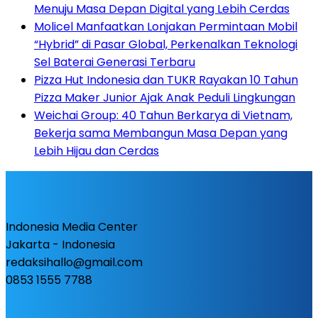
Menuju Masa Depan Digital yang Lebih Cerdas
Molicel Manfaatkan Lonjakan Permintaan Mobil
“Hybrid” di Pasar Global, Perkenalkan Teknologi
Sel Baterai Generasi Terbaru
Pizza Hut Indonesia dan TUKR Rayakan 10 Tahun
Pizza Maker Junior Ajak Anak Peduli Lingkungan
Weichai Group: 40 Tahun Berkarya di Vietnam,
Bekerja sama Membangun Masa Depan yang
Lebih Hijau dan Cerdas
Indonesia Media Center
Jakarta - Indonesia
redaksihallo@gmail.com
0853 1555 7788