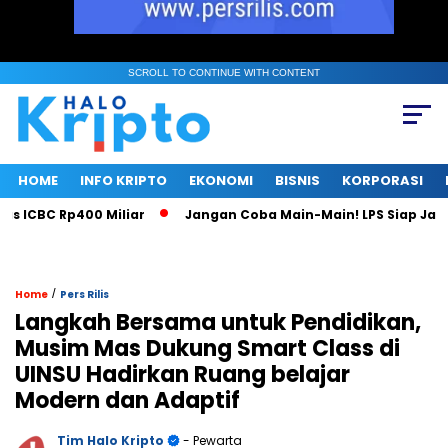
SCROLL TO CONTINUE WITH CONTENT
HOME
INFO KRIPTO
EKONOMI
BISNIS
KORPORASI
CBC Rp400 Miliar
Jangan Coba Main-Main! LPS Siap Jadi Ma
/
Home
Pers Rilis
Langkah Bersama untuk Pendidikan,
Musim Mas Dukung Smart Class di
UINSU Hadirkan Ruang belajar
Modern dan Adaptif
Tim Halo Kripto
- Pewarta