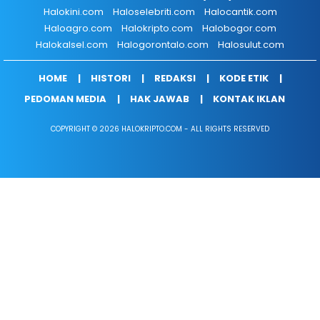
Halokini.com
Haloselebriti.com
Halocantik.com
Haloagro.com
Halokripto.com
Halobogor.com
Halokalsel.com
Halogorontalo.com
Halosulut.com
HOME
HISTORI
REDAKSI
KODE ETIK
PEDOMAN MEDIA
HAK JAWAB
KONTAK IKLAN
COPYRIGHT © 2026 HALOKRIPTO.COM - ALL RIGHTS RESERVED