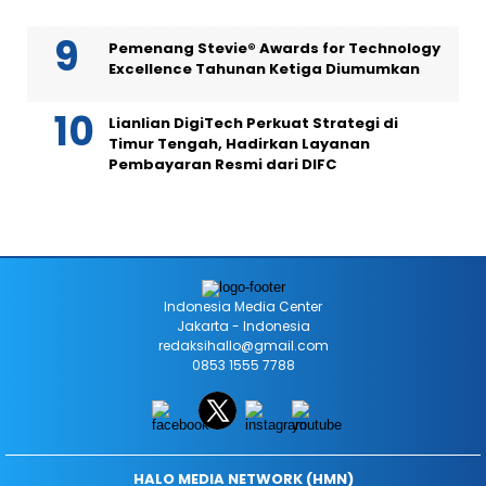
Pemenang Stevie® Awards for Technology
Excellence Tahunan Ketiga Diumumkan
Lianlian DigiTech Perkuat Strategi di
Timur Tengah, Hadirkan Layanan
Pembayaran Resmi dari DIFC
Indonesia Media Center
Jakarta - Indonesia
redaksihallo@gmail.com
0853 1555 7788
HALO MEDIA NETWORK (HMN)