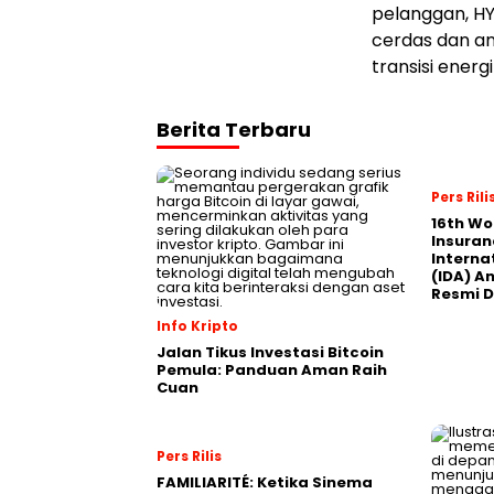
pelanggan, HY
cerdas dan an
transisi energi 
Berita Terbaru
Pers Rili
16th Wo
Insuran
Interna
(IDA) A
Resmi D
Info Kripto
Jalan Tikus Investasi Bitcoin
Pemula: Panduan Aman Raih
Cuan
Pers Rilis
FAMILIARITÉ: Ketika Sinema