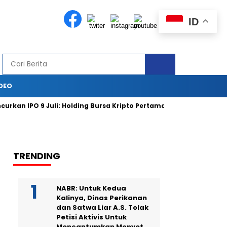
ID
DEO
 IPO 9 Juli: Holding Bursa Kripto Pertama Masuk Bursa Saham
TRENDING
NABR: Untuk Kedua
Kalinya, Dinas Perikanan
dan Satwa Liar A.S. Tolak
Petisi Aktivis Untuk
Mencantumkan Monyet