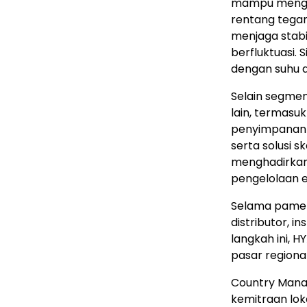
mampu menghas
rentang tegang
menjaga stabil
berfluktuasi. 
dengan suhu d
Selain segmen
lain, termasuk
penyimpanan e
serta solusi sk
menghadirkan
pengelolaan e
Selama pamer
distributor, in
langkah ini, 
pasar regional
Country Manage
kemitraan lok