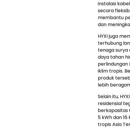
instalasi kab
secara fleksi
membantu pem
dan meningkat
HYXI juga mem
terhubung lan
tenaga surya 
daya tahan hin
perlindungan 
iklim tropis.
produk terseb
lebih beragam
Selain itu, H
residensial t
berkapasitas
5 kWh dan 16 k
tropis Asia T