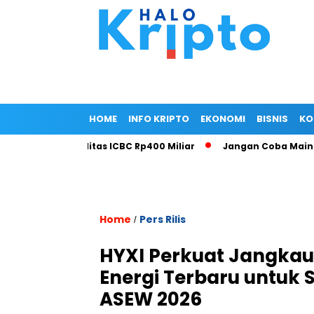
HOME
INFO KRIPTO
EKONOMI
BISNIS
KO
rkuat Fasilitas ICBC Rp400 Miliar
Jangan Coba Main-Main! 
Home
Pers Rilis
/
HYXI Perkuat Jangkaua
Energi Terbaru untuk 
ASEW 2026