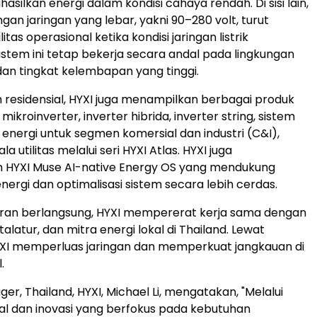
ilkan energi dalam kondisi cahaya rendah. Di sisi lain,
an jaringan yang lebar, yakni 90–280 volt, turut
itas operasional ketika kondisi jaringan listrik
Sistem ini tetap bekerja secara andal pada lingkungan
an tingkat kelembapan yang tinggi.
 residensial, HYXI juga menampilkan berbagai produk
 mikroinverter, inverter hibrida, inverter string, sistem
nergi untuk segmen komersial dan industri (C&I),
ala utilitas melalui seri HYXI Atlas. HYXI juga
 HYXI Muse AI-native Energy OS yang mendukung
nergi dan optimalisasi sistem secara lebih cerdas.
an berlangsung, HYXI mempererat kerja sama dengan
stalatur, dan mitra energi lokal di Thailand. Lewat
HYXI memperluas jaringan dan memperkuat jangkauan di
.
r, Thailand, HYXI, Michael Li, mengatakan, "Melalui
al dan inovasi yang berfokus pada kebutuhan