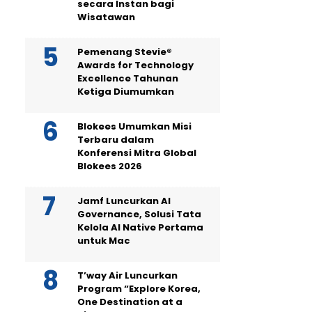
secara Instan bagi
Wisatawan
Pemenang Stevie®
Awards for Technology
Excellence Tahunan
Ketiga Diumumkan
Blokees Umumkan Misi
Terbaru dalam
Konferensi Mitra Global
Blokees 2026
Jamf Luncurkan AI
Governance, Solusi Tata
Kelola AI Native Pertama
untuk Mac
T’way Air Luncurkan
Program “Explore Korea,
One Destination at a