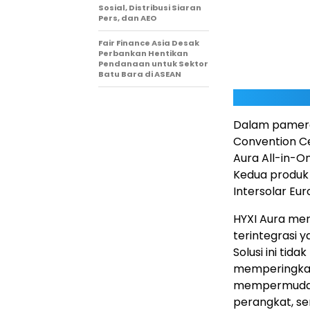
Sosial, Distribusi Siaran
Pers, dan AEO
Fair Finance Asia Desak
Perbankan Hentikan
Pendanaan untuk Sektor
Batu Bara di ASEAN
Dalam pameran
Convention C
Aura All-in-On
Kedua produk 
Intersolar Eu
HYXI Aura mer
terintegrasi 
Solusi ini ti
memperingkas 
mempermudah p
perangkat, s