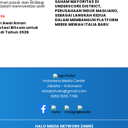
SAHAM MAYORITAS DI
UNDERSCORE DISTRICT,
PERUSAHAAN INDUK MAGLIANO,
SEBAGAI LANGKAH KEDUA
pto
DALAM MEMBANGUN PLATFORM
h Awal Aman
MEREK MEWAH ITALIA BARU
stasi Bitcoin untuk
di Tahun 2026
Indonesia Media Center
Jakarta - Indonesia
redaksihallo@gmail.com
0853 1555 7788
HALO MEDIA NETWORK (HMN)