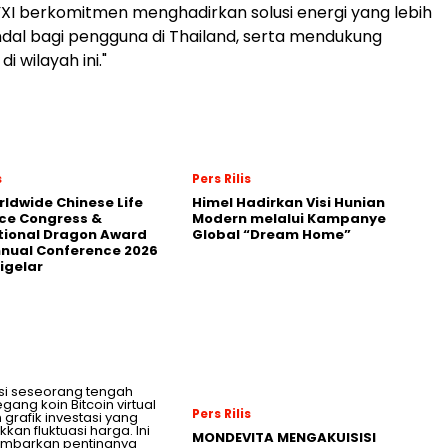
XI berkomitmen menghadirkan solusi energi yang lebih
dal bagi pengguna di Thailand, serta mendukung
di wilayah ini."
s
Pers Rilis
rldwide Chinese Life
Himel Hadirkan Visi Hunian
ce Congress &
Modern melalui Kampanye
tional Dragon Award
Global “Dream Home”
nnual Conference 2026
igelar
Pers Rilis
MONDEVITA MENGAKUISISI