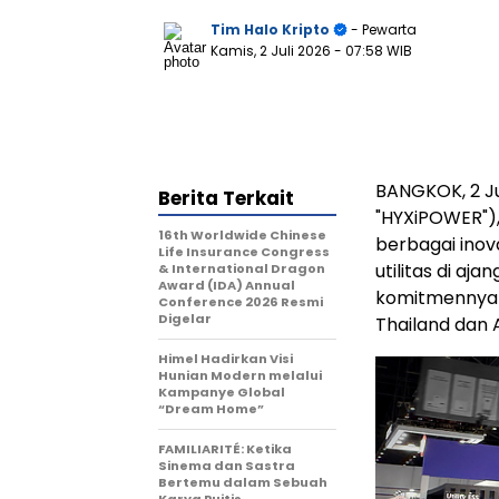
Tim Halo Kripto
- Pewarta
Kamis, 2 Juli 2026
- 07:58 WIB
BANGKOK, 2 J
Berita Terkait
"HYXiPOWER"),
16th Worldwide Chinese
berbagai inova
Life Insurance Congress
utilitas di a
& International Dragon
Award (IDA) Annual
komitmennya 
Conference 2026 Resmi
Digelar
Thailand dan 
Himel Hadirkan Visi
Hunian Modern melalui
Kampanye Global
“Dream Home”
FAMILIARITÉ: Ketika
Sinema dan Sastra
Bertemu dalam Sebuah