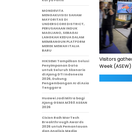
Karya Puitis
MONDEVITA
MENGAKUISISI SAHAM
MAYORITAS DI
UNDERSCORE DISTRICT,
PERUSAHAAN INDUK
MAGLIANO, SEBAGAI
LANGKAH KEDUA DALAM
MEMBANGUN PLATFORM
MEREK MEWAH ITALIA
BARU
Visitors gathe
HIKSEMI Tampilkan Solusi
Week (ASEW) 
Penyimpanan Data
untuk Seluruh Skenario
di Ajang DTI Indonesia
2026, Dukung
Pengembangan AI di Asia
Tenggara
Huawei Jadi Mitra bagi
Ajang GSMA M360 ASEAN
2026
Cision Raih MarTech
Breakthrough Awards
2026 untuk Pemantauan
dan Analisis Media