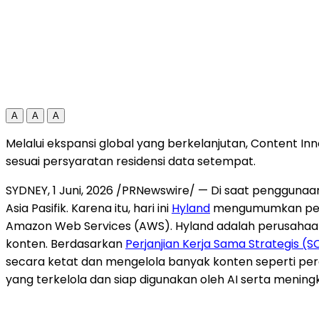
A
A
A
Melalui ekspansi global yang berkelanjutan, Content In
sesuai persyaratan residensi data setempat.
SYDNEY
,
1 Juni, 2026
/PRNewswire/ — Di saat penggunaan A
Asia Pasifik. Karena itu, hari ini
Hyland
mengumumkan perl
Amazon Web Services (AWS). Hyland adalah perusahaan
konten. Berdasarkan
Perjanjian Kerja Sama Strategis (S
secara ketat dan mengelola banyak konten seperti pe
yang terkelola dan siap digunakan oleh AI serta meningk