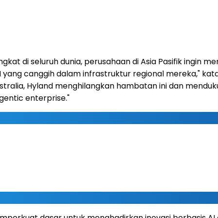
ingkat di seluruh dunia, perusahaan di Asia Pasifik ing
 canggih dalam infrastruktur regional mereka," kata Ti
tralia, Hyland menghilangkan hambatan ini dan menduku
ntic enterprise."
erkuat dasar untuk menghadirkan inovasi berbasis AI di A