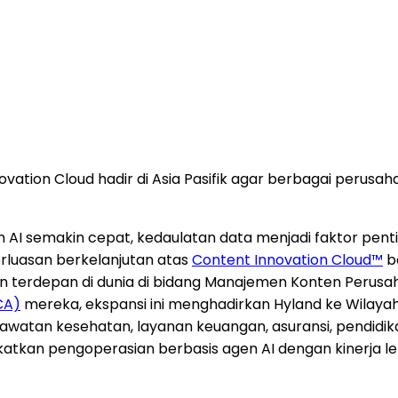
novation Cloud hadir di Asia Pasifik agar berbagai peru
I semakin cepat, kedaulatan data menjadi faktor penting
uasan berkelanjutan atas
Content Innovation Cloud™
be
 terdepan di dunia di bidang Manajemen Konten Perusah
CA)
mereka, ekspansi ini menghadirkan Hyland ke Wilayah 
rawatan kesehatan, layanan keuangan, asuransi, pendid
atkan pengoperasian berbasis agen AI dengan kinerja lebi