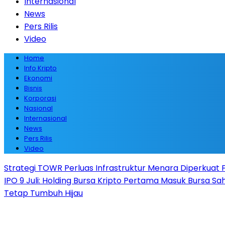
Internasional
News
Pers Rilis
Video
Home
Info Kripto
Ekonomi
Bisnis
Korporasi
Nasional
Internasional
News
Pers Rilis
Video
Strategi TOWR Perluas Infrastruktur Menara Diperkuat Fa
IPO 9 Juli: Holding Bursa Kripto Pertama Masuk Bursa S
Tetap Tumbuh Hijau