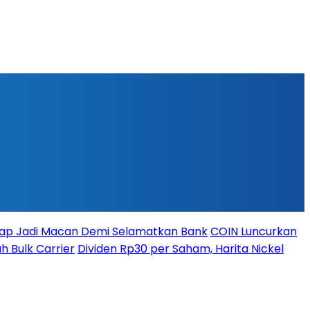
iap Jadi Macan Demi Selamatkan Bank
COIN Luncurkan
h Bulk Carrier
Dividen Rp30 per Saham, Harita Nickel