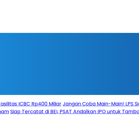
silitas ICBC Rp400 Miliar
Jangan Coba Main-Main! LPS S
aham
Siap Tercatat di BEI, PSAT Andalkan IPO untuk Tamba