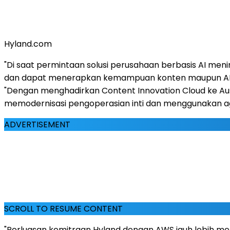
Hyland.com
"Di saat permintaan solusi perusahaan berbasis AI men
dan dapat menerapkan kemampuan konten maupun AI yang
"Dengan menghadirkan Content Innovation Cloud ke Aus
memodernisasi pengoperasian inti dan menggunakan age
ADVERTISEMENT
SCROLL TO RESUME CONTENT
"Perluasan kemitraan Hyland dengan AWS jauh lebih memp