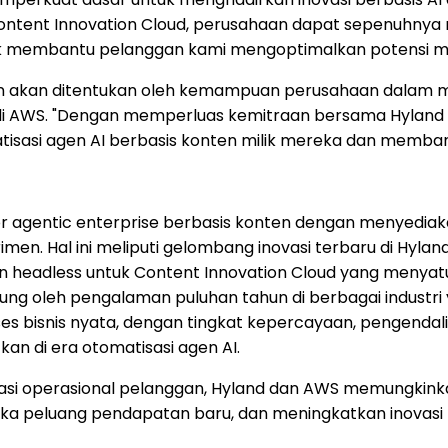
 Content Innovation Cloud, perusahaan dapat sepenuhnya
uk membantu pelanggan kami mengoptimalkan potensi m
 akan ditentukan oleh kemampuan perusahaan dalam men
i AWS. "Dengan memperluas kemitraan bersama Hyland di A
i agen AI berbasis konten milik mereka dan membangun
 agentic enterprise berbasis konten dengan menyedia
. Hal ini meliputi gelombang inovasi terbaru di Hyland,
eadless untuk Content Innovation Cloud yang menyatukan
kung oleh pengalaman puluhan tahun di berbagai industri 
bisnis nyata, dengan tingkat kepercayaan, pengendali
an di era otomatisasi agen AI.
si operasional pelanggan, Hyland dan AWS memungkinkan
uka peluang pendapatan baru, dan meningkatkan inovasi