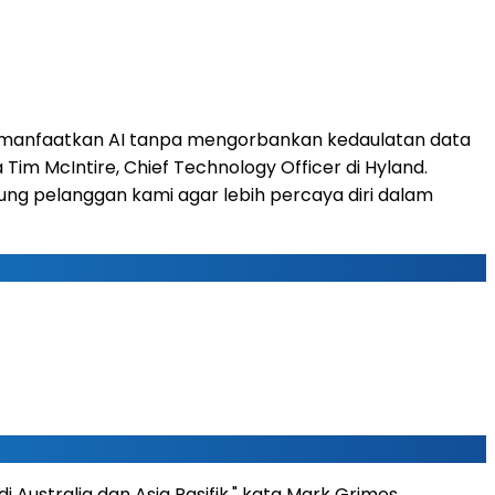
in memanfaatkan AI tanpa mengorbankan kedaulatan data
m McIntire, Chief Technology Officer di Hyland.
ng pelanggan kami agar lebih percaya diri dalam
ustralia dan Asia Pasifik," kata Mark Grimes,