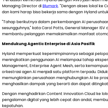
Managing Director di
Blumark
. "Dengan akses lokal ke
dan kami harap bisa bekerja sama dengan Hyland unt
"Tahap berikutnya dalam perkembangan AI perusahaan
sesungguhnya," kata Carol Potts, General Manager ISV d
membantu pelanggan memaksimalkan manfaat otomatisas
Mendukung Agentic Enterprise di Asia Pasifik
Hyland memperkuat kepemimpinannya sebagai pelopor
meningkatkan penggunaan AI melampaui tahap eksperimen
Management, Enterprise Agent Mesh, serta kemampuan h
orkestrasi agen AI menjadi satu platform terpadu. Didu
memungkinkan perusahaan menghubungkan AI ke proses 
menghasilkan dampak yang berarti dan dapat ditingkatk
Dengan menghadirkan Content Innovation Cloud ke loka
pengalaman digital yang lebih cepat dan andal, memb
kepatuhan.