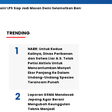
in! LPS Siap Jadi Macan Demi Selamatkan Bank
COIN Luncu
TRENDING
NABR: Untuk Kedua
Kalinya, Dinas Perikanan
dan Satwa Liar A.S. Tolak
Petisi Aktivis Untuk
Mencantumkan Monyet
Ekor Panjang Ke Dalam
Undang-Undang Spesies
Terancam Punah
Laporan GSMA Mendesak
Jepang Agar Berani
Mengubah Keunggulan
Teknis Menjadi