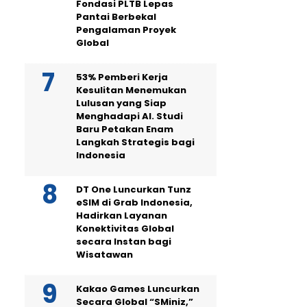
Fondasi PLTB Lepas
Pantai Berbekal
Pengalaman Proyek
Global
53% Pemberi Kerja
Kesulitan Menemukan
Lulusan yang Siap
Menghadapi AI. Studi
Baru Petakan Enam
Langkah Strategis bagi
Indonesia
DT One Luncurkan Tunz
eSIM di Grab Indonesia,
Hadirkan Layanan
Konektivitas Global
secara Instan bagi
Wisatawan
Kakao Games Luncurkan
Secara Global “SMiniz,”