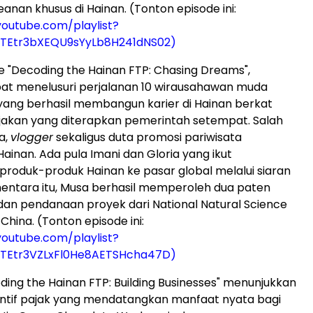
anan khusus di Hainan. (Tonton episode ini:
outube.com/playlist?
5TEtr3bXEQU9sYyLb8H241dNS02)
 "Decoding the Hainan FTP: Chasing Dreams",
at menelusuri perjalanan 10 wirausahawan muda
 yang berhasil membangun karier di Hainan berkat
jakan yang diterapkan pemerintah setempat. Salah
a,
vlogger
sekaligus duta promosi pariwisata
Hainan. Ada pula Imani dan Gloria yang ikut
oduk-produk Hainan ke pasar global melalui siaran
entara itu, Musa berhasil memperoleh dua paten
 dan pendanaan proyek dari National Natural Science
China. (Tonton episode ini:
outube.com/playlist?
5TEtr3VZLxFl0He8AETSHcha47D)
ding the Hainan FTP: Building Businesses" menunjukkan
entif pajak yang mendatangkan manfaat nyata bagi