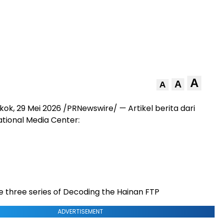
A
A
A
kok, 29 Mei 2026 /PRNewswire/ — Artikel berita dari
ational Media Center:
he three series of Decoding the Hainan FTP
ADVERTISEMENT