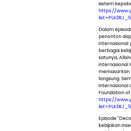
sistem kepabe
https://www.y
list=PLk3RJ_
Dalam episode
penonton dap
internasional
berbagai kebi
satunya, Albin
internasional 
memasarkan pr
langsung. Sem
internasional
Foundation of 
https://www.y
list=PLk3RJ_
Episode "Deco
kebijakan ins