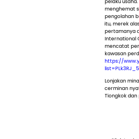
pelaku usaha.
menghemat sek
pengolahan b
itu, merek ala
pertamanya di
International
mencatat pen
kawasan perda
https://www.y
list=PLk3RJ_
Lonjakan mina
cerminan nya
Tiongkok dan