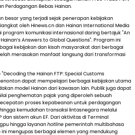
an Perdagangan Bebas Hainan.
besar yang terjadi sejak penerapan kebijakan
 diangkat oleh Hinews.cn dan Hainan International Media
i program komunikasi internasional daring bertajuk "An
ainan’s Answers to Global Questions". Program ini
agai kebijakan dan kisah masyarakat dari berbagai
elah merasakan manfaat langsung dari transformasi
 "Decoding the Hainan FTP: Special Customs
penonton dapat mempelajari berbagai kebijakan utama
an model Hainan dari kawasan lain. Publik juga dapat
ilai penghematan pajak yang diperoleh sebuah
kecepatan proses kepabeanan untuk perdagangan
, hingga kemudahan transaksi lintasnegara melalui
dan sistem akun EF. Dari aktivitas di Terminal
ngpu hingga layanan
hotline
pemerintah multibahasa
de ini mengupas berbagai elemen yang mendukung