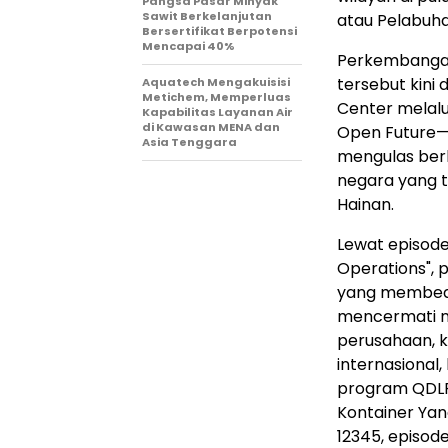
Pangsa Pasar Minyak
Sawit Berkelanjutan
atau Pelabuh
Bersertifikat Berpotensi
Mencapai 40%
Perkembangan 
tersebut kini
Aquatech Mengakuisisi
Metichem, Memperluas
Center melalu
Kapabilitas Layanan Air
di Kawasan MENA dan
Open Future—H
Asia Tenggara
mengulas berb
negara yang t
Hainan.
Lewat episode
Operations", 
yang membedak
mencermati n
perusahaan, 
internasional
program QDLP 
Kontainer Ya
12345, episo