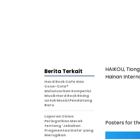
HAIKOU, Tiong
Berita Terkait
Hainan Intern
Hard Rock Cafe dan
Coca-Cola®
Meluncurkan Kompetisi
Musik Hard Rock Rising
untuk Musisi Pendatang
Baru
Laporan Cision
Peringatkan Merek
Posters for t
tentang ‘Jebakan
Fragmentasi Data’ yang
Merugikan