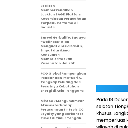
Lockton
Memperkenalkan
Lockton SAGE: Platform
Kecerdasan Perusahaan
Terpadu Pertama di
Industri
Survei Herbalife: Budaya
“Wellness” Kian
Menguat di Asia Pasifik,
Empat dari Lima
Konsumen
Memprioritaskan
Kesehatan Holistik
PCG Global Rampungkan
Pendanaan Pra-Seri A,
Tangkap Peluang dari
Pesatnya Kebutuhan
Energi di Asia Tenggara
Pada 18 Desemb
Mintoak Mengumumkan
Akuisisi terhadap
selatan Tion
Perusahaan Fintech ICC
khusus. Langk
Loyalty yang Berkantor
Pusat di Timur Tengah.
memperluas ke
wilayah di pu