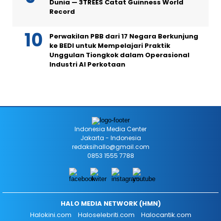
Dunia — 3TREES Catat Guinness World
Record
Perwakilan PBB dari 17 Negara Berkunjung
ke BEDI untuk Mempelajari Praktik
Unggulan Tiongkok dalam Operasional
Industri AI Perkotaan
Indonesia Media Center
Jakarta - Indonesia
redaksihallo@gmail.com
0853 1555 7788
HALO MEDIA NETWORK (HMN)
Halokini.com
Haloselebriti.com
Halocantik.com