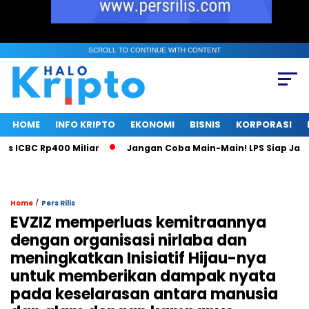
SCROLL TO CONTINUE WITH CONTENT
HOME
INFO KRIPTO
EKONOMI
BISNIS
KORPORASI
ICBC Rp400 Miliar
Jangan Coba Main-Main! LPS Siap Jadi M
/
Home
Pers Rilis
EVZIZ memperluas kemitraannya
dengan organisasi nirlaba dan
meningkatkan Inisiatif Hijau-nya
untuk memberikan dampak nyata
pada keselarasan antara manusia