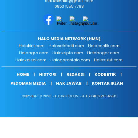
redaksihallo@gmail.com
0853 1555 7788
HALO MEDIA NETWORK (HMN)
Halokini.com
Haloselebriti.com
Halocantik.com
Haloagro.com
Halokripto.com
Halobogor.com
Halokalsel.com
Halogorontalo.com
Halosulut.com
HOME
HISTORI
REDAKSI
KODE ETIK
PEDOMAN MEDIA
HAK JAWAB
KONTAK IKLAN
COPYRIGHT © 2026 HALOKRIPTO.COM - ALL RIGHTS RESERVED