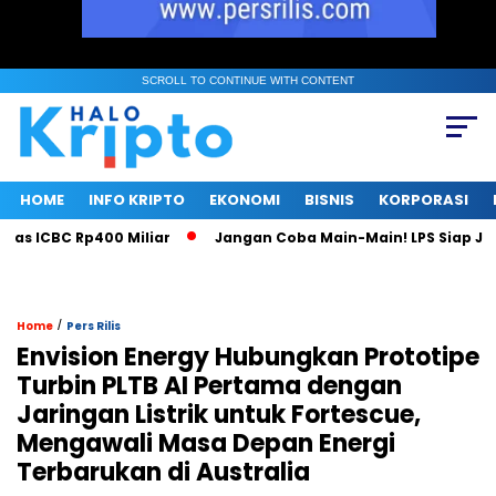
SCROLL TO CONTINUE WITH CONTENT
HOME
INFO KRIPTO
EKONOMI
BISNIS
KORPORASI
 ICBC Rp400 Miliar
Jangan Coba Main-Main! LPS Siap Jadi M
/
Home
Pers Rilis
Envision Energy Hubungkan Prototipe
Turbin PLTB AI Pertama dengan
Jaringan Listrik untuk Fortescue,
Mengawali Masa Depan Energi
Terbarukan di Australia