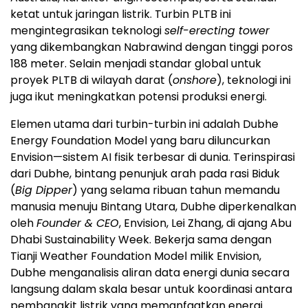
ketat untuk jaringan listrik. Turbin PLTB ini
mengintegrasikan teknologi
self-erecting tower
yang dikembangkan Nabrawind dengan tinggi poros
188 meter. Selain menjadi standar global untuk
proyek PLTB di wilayah darat (
onshore
), teknologi ini
juga ikut meningkatkan potensi produksi energi.
Elemen utama dari turbin-turbin ini adalah Dubhe
Energy Foundation Model yang baru diluncurkan
Envision—sistem AI fisik terbesar di dunia. Terinspirasi
dari Dubhe, bintang penunjuk arah pada rasi Biduk
(
Big Dipper
) yang selama ribuan tahun memandu
manusia menuju Bintang Utara, Dubhe diperkenalkan
oleh
Founder & CEO
, Envision, Lei Zhang, di ajang Abu
Dhabi Sustainability Week. Bekerja sama dengan
Tianji Weather Foundation Model milik Envision,
Dubhe menganalisis aliran data energi dunia secara
langsung dalam skala besar untuk koordinasi antara
pembangkit listrik yang memanfaatkan energi