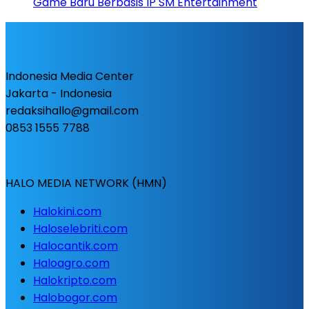
Game Baru Berbasis IP SM Entertainment
Indonesia Media Center
Jakarta - Indonesia
redaksihallo@gmail.com
0853 1555 7788
HALO MEDIA NETWORK (HMN)
Halokini.com
Haloselebriti.com
Halocantik.com
Haloagro.com
Halokripto.com
Halobogor.com