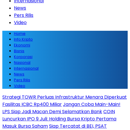
Internasional
News
Pers Rilis
Video
Home
Info Kripto
Ekonomi
Bisnis
Korporasi
Nasional
Internasional
News
Pers Rilis
Video
Strategi TOWR Perluas Infrastruktur Menara Diperkuat
Fasilitas ICBC Rp400 Miliar
Jangan Coba Main-Main!
LPS Siap Jadi Macan Demi Selamatkan Bank
COIN
Luncurkan IPO 9 Juli: Holding Bursa Kripto Pertama
Masuk Bursa Saham
Siap Tercatat di BEI, PSAT