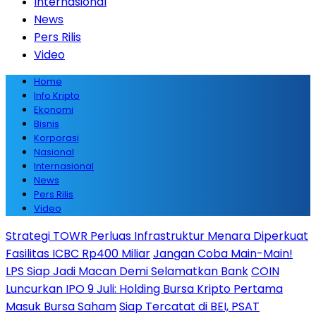
Internasional
News
Pers Rilis
Video
Home
Info Kripto
Ekonomi
Bisnis
Korporasi
Nasional
Internasional
News
Pers Rilis
Video
Strategi TOWR Perluas Infrastruktur Menara Diperkuat
Fasilitas ICBC Rp400 Miliar
Jangan Coba Main-Main!
LPS Siap Jadi Macan Demi Selamatkan Bank
COIN
Luncurkan IPO 9 Juli: Holding Bursa Kripto Pertama
Masuk Bursa Saham
Siap Tercatat di BEI, PSAT