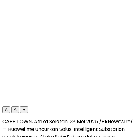
A
A
A
CAPE TOWN, Afrika Selatan
,
28 Mei 2026
/PRNewswire/
— Huawei meluncurkan Solusi Intelligent Substation
untuk kawasan Afrika Sub-Sahara dalam ajang