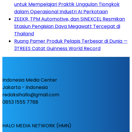
untuk Mempelajari Praktik Unggulan Tiongkok
dalam Operasional Industri AI Perkotaan
ZEEKR, TPM Automotive, dan SINEXCEL Resmikan
Stasiun Pengisian Daya Megawatt Tercepat di
Thailand
Ruang Pamer Produk Pelapis Terbesar di Dunia —
3TREES Catat Guinness World Record
Indonesia Media Center
Jakarta - Indonesia
redaksihallo@gmail.com
0853 1555 7788
HALO MEDIA NETWORK (HMN)