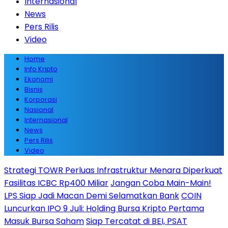
Internasional
News
Pers Rilis
Video
Home
Info Kripto
Ekonomi
Bisnis
Korporasi
Nasional
Internasional
News
Pers Rilis
Video
Strategi TOWR Perluas Infrastruktur Menara Diperkuat
Fasilitas ICBC Rp400 Miliar
Jangan Coba Main-Main!
LPS Siap Jadi Macan Demi Selamatkan Bank
COIN
Luncurkan IPO 9 Juli: Holding Bursa Kripto Pertama
Masuk Bursa Saham
Siap Tercatat di BEI, PSAT