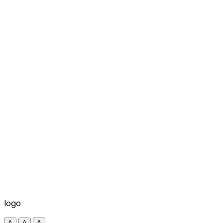
logo
A
A
A