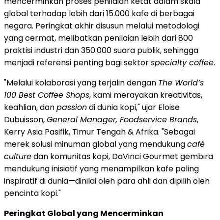
mencerminkan proses penilaian ketat dalam skala
global terhadap lebih dari 15.000 kafe di berbagai
negara. Peringkat akhir disusun melalui metodologi
yang cermat, melibatkan penilaian lebih dari 800
praktisi industri dan 350.000 suara publik, sehingga
menjadi referensi penting bagi sektor
specialty coffee
.
"Melalui kolaborasi yang terjalin dengan
The World’s
100 Best Coffee Shops
, kami merayakan kreativitas,
keahlian, dan
passion
di dunia kopi," ujar Eloise
Dubuisson,
General Manager, Foodservice Brands
,
Kerry Asia Pasifik, Timur Tengah & Afrika. "Sebagai
merek solusi minuman global yang mendukung
café
culture
dan komunitas kopi, DaVinci Gourmet gembira
mendukung inisiatif yang menampilkan kafe paling
inspiratif di dunia—dinilai oleh para ahli dan dipilih oleh
pencinta kopi."
Peringkat Global yang Mencerminkan