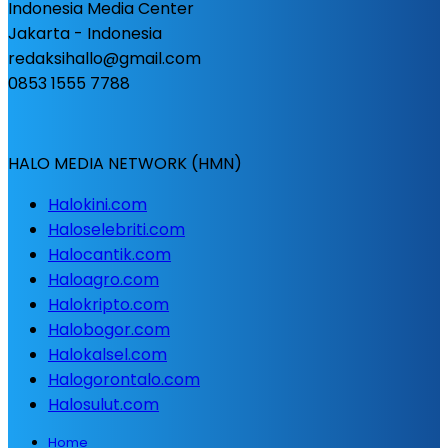
Indonesia Media Center
Jakarta - Indonesia
redaksihallo@gmail.com
0853 1555 7788
HALO MEDIA NETWORK (HMN)
Halokini.com
Haloselebriti.com
Halocantik.com
Haloagro.com
Halokripto.com
Halobogor.com
Halokalsel.com
Halogorontalo.com
Halosulut.com
Home