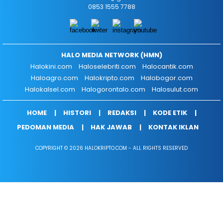
0853 1555 7788
HALO MEDIA NETWORK (HMN)
Halokini.com
Haloselebriti.com
Halocantik.com
Haloagro.com
Halokripto.com
Halobogor.com
Halokalsel.com
Halogorontalo.com
Halosulut.com
HOME
HISTORI
REDAKSI
KODE ETIK
PEDOMAN MEDIA
HAK JAWAB
KONTAK IKLAN
COPYRIGHT © 2026 HALOKRIPTO.COM - ALL RIGHTS RESERVED