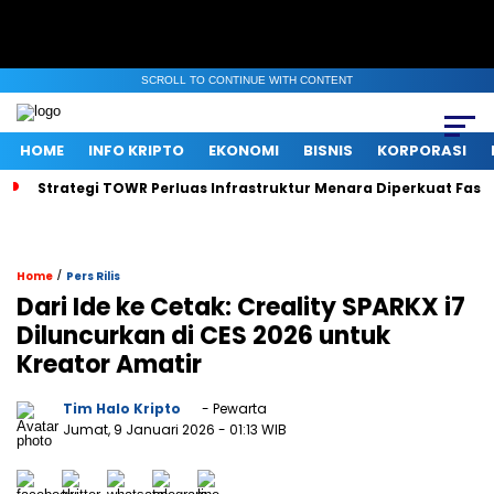
SCROLL TO CONTINUE WITH CONTENT
HOME
INFO KRIPTO
EKONOMI
BISNIS
KORPORASI
Strategi TOWR Perluas Infrastruktur Menara Diperkuat Fasil
/
Home
Pers Rilis
Dari Ide ke Cetak: Creality SPARKX i7
Diluncurkan di CES 2026 untuk
Kreator Amatir
Tim Halo Kripto
- Pewarta
Jumat, 9 Januari 2026
- 01:13 WIB