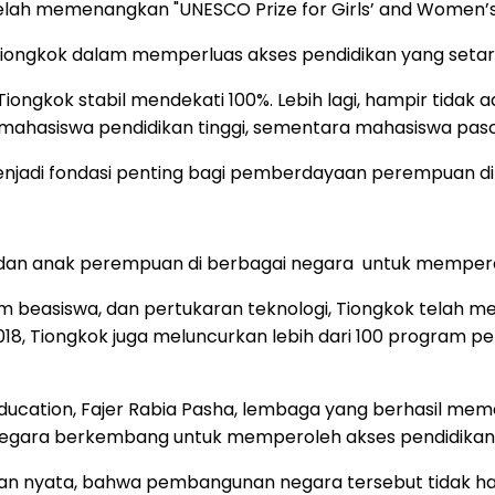
elah memenangkan "UNESCO Prize for Girls’ and Women’s
 Tiongkok dalam memperluas akses pendidikan yang setar
i Tiongkok stabil mendekati 100%. Lebih lagi, hampir tidak
ahasiswa pendidikan tinggi, sementara mahasiswa pas
njadi fondasi penting bagi pemberdayaan perempuan di
n anak perempuan di berbagai negara untuk memperole
beasiswa, dan pertukaran teknologi, Tiongkok telah mela
 2018, Tiongkok juga meluncurkan lebih dari 100 progra
ls’ Education, Fajer Rabia Pasha, lembaga yang berhasi
gara berkembang untuk memperoleh akses pendidikan, 
dakan nyata, bahwa pembangunan negara tersebut tidak