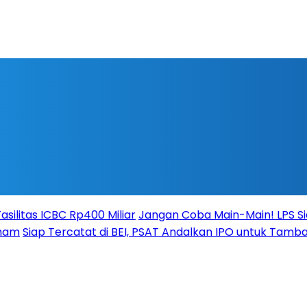
silitas ICBC Rp400 Miliar
Jangan Coba Main-Main! LPS S
aham
Siap Tercatat di BEI, PSAT Andalkan IPO untuk Tamba