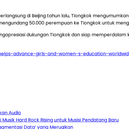
rlangsung di Beijing tahun lalu, Tiongkok mengumumkan
mengundang 50.000 perempuan ke Tiongkok untuk mengik
engapresiasi dukungan Tiongkok dan siap memperdalam
helps-advance-girls-and-women-s-education-worldwi
kan Audio
Musik Hard Rock Rising untuk Musisi Pendatang Baru
ragmentasi Data’ yang Merugikan