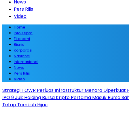
News
Pers Rilis
Video
Home
Info Kripto
Ekonomi
Bisnis
Korporasi
Nasional
Internasional
News
Pers Rilis
Video
Strategi TOWR Perluas Infrastruktur Menara Diperkuat Fa
IPO 9 Juli: Holding Bursa Kripto Pertama Masuk Bursa S
Tetap Tumbuh Hijau