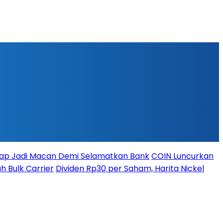
iap Jadi Macan Demi Selamatkan Bank
COIN Luncurkan
h Bulk Carrier
Dividen Rp30 per Saham, Harita Nickel