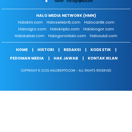
HALO MEDIA NETWORK (HMN)
Halokini.com
Haloselebriti.com
Halocantik.com
Haloagro.com
Halokripto.com
Halobogor.com
Halokalsel.com
Halogorontalo.com
Halosulut.com
HOME
HISTORI
REDAKSI
KODE ETIK
PEDOMAN MEDIA
HAK JAWAB
KONTAK IKLAN
COPYRIGHT © 2026 HALOKRIPTO.COM - ALL RIGHTS RESERVED