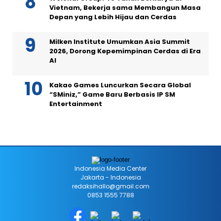
Vietnam, Bekerja sama Membangun Masa
Depan yang Lebih Hijau dan Cerdas
Milken Institute Umumkan Asia Summit
2026, Dorong Kepemimpinan Cerdas di Era
AI
Kakao Games Luncurkan Secara Global
“SMiniz,” Game Baru Berbasis IP SM
Entertainment
Indonesia Media Center
Jakarta - Indonesia
redaksihallo@gmail.com
0853 1555 7788