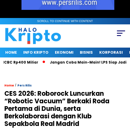
SCROLL TO CONTINUE WITH CONTENT
HOME
INFO KRIPTO
EKONOMI
BISNIS
KORPORASI
 Rp400 Miliar
Jangan Coba Main-Main! LPS Siap Jadi Macan
/
Home
Pers Rilis
CES 2026: Roborock Luncurkan
“Robotic Vacuum” Berkaki Roda
Pertama di Dunia, serta
Berkolaborasi dengan Klub
Sepakbola Real Madrid