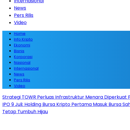
Internasional
News
Pers Rilis
Video
Home
Info Kripto
Ekonomi
Bisnis
Korporasi
Nasional
Internasional
News
Pers Rilis
Video
Strategi TOWR Perluas Infrastruktur Menara Diperkuat Fa
IPO 9 Juli: Holding Bursa Kripto Pertama Masuk Bursa S
Tetap Tumbuh Hijau