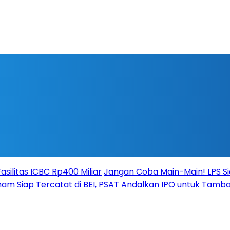
silitas ICBC Rp400 Miliar
Jangan Coba Main-Main! LPS S
aham
Siap Tercatat di BEI, PSAT Andalkan IPO untuk Tamba