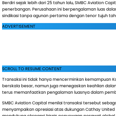
Berdiri sejak lebih dari 25 tahun lalu, SMBC Aviation
penerbangan. Perusahaan ini berpengalaman luas dalam
sindikasi tanpa agunan pertama dengan tenor tujuh ta
ADVERTISEMENT
SCROLL TO RESUME CONTENT
Transaksi ini tidak hanya mencerminkan kemampuan Ka
berskala besar, namun juga menegaskan keahlian dala
terus memanfaatkan pengalaman luasnya dalam pembiay
SMBC Aviation Capital menilai transaksi tersebut seb
menyampaikan apresiasi atas dukungan Cathay United B
mendukung ekspansi bisnis penyewaan pesawat global S