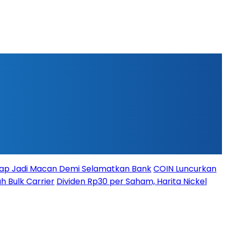
iap Jadi Macan Demi Selamatkan Bank
COIN Luncurkan
h Bulk Carrier
Dividen Rp30 per Saham, Harita Nickel