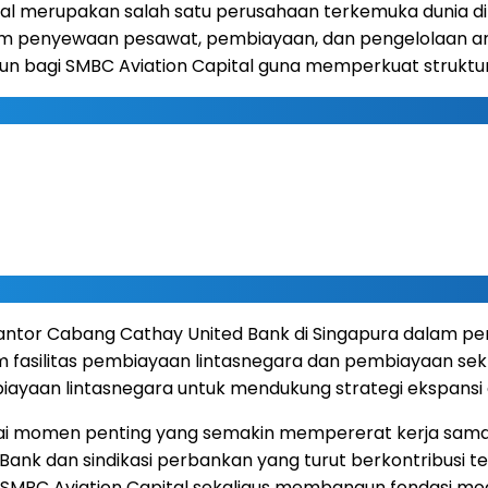
 Capital merupakan salah satu perusahaan terkemuka duni
 penyewaan pesawat, pembiayaan, dan pengelolaan armada
hun bagi SMBC Aviation Capital guna memperkuat struktu
ntor Cabang Cathay United Bank di Singapura dalam pem
m fasilitas pembiayaan lintasnegara dan pembiayaan se
aan lintasnegara untuk mendukung strategi ekspansi gl
agai momen penting yang semakin mempererat kerja sama
ank dan sindikasi perbankan yang turut berkontribusi 
MBC Aviation Capital sekaligus membangun fondasi modal