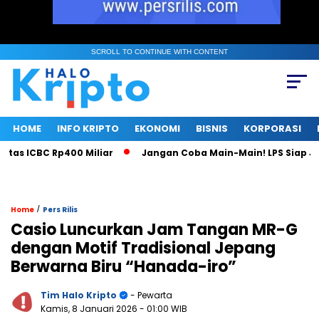
SCROLL TO CONTINUE WITH CONTENT
HOME
INFO KRIPTO
EKONOMI
BISNIS
KORPORASI
s ICBC Rp400 Miliar
Jangan Coba Main-Main! LPS Siap Jadi
/
Home
Pers Rilis
Casio Luncurkan Jam Tangan MR-G
dengan Motif Tradisional Jepang
Berwarna Biru “Hanada-iro”
Tim Halo Kripto
- Pewarta
Kamis, 8 Januari 2026
- 01:00 WIB