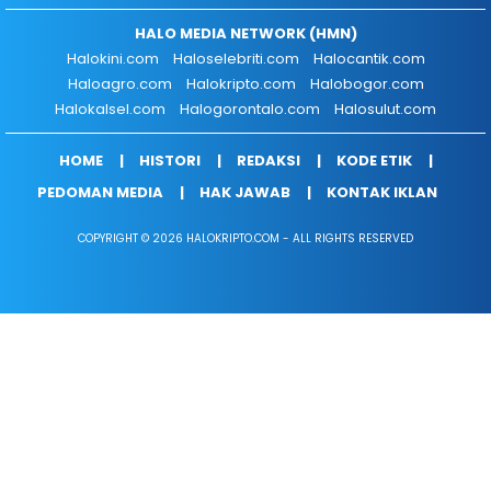
HALO MEDIA NETWORK (HMN)
Halokini.com
Haloselebriti.com
Halocantik.com
Haloagro.com
Halokripto.com
Halobogor.com
Halokalsel.com
Halogorontalo.com
Halosulut.com
HOME
HISTORI
REDAKSI
KODE ETIK
PEDOMAN MEDIA
HAK JAWAB
KONTAK IKLAN
COPYRIGHT © 2026 HALOKRIPTO.COM - ALL RIGHTS RESERVED