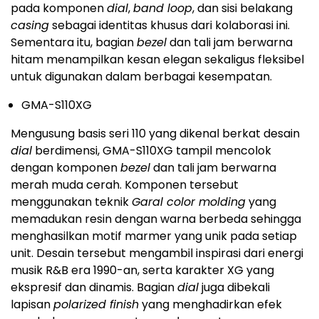
pada komponen
dial
,
band loop
, dan sisi belakang
casing
sebagai identitas khusus dari kolaborasi ini.
Sementara itu, bagian
bezel
dan tali jam berwarna
hitam menampilkan kesan elegan sekaligus fleksibel
untuk digunakan dalam berbagai kesempatan.
GMA-S110XG
Mengusung basis seri 110 yang dikenal berkat desain
dial
berdimensi, GMA-S110XG tampil mencolok
dengan komponen
bezel
dan tali jam berwarna
merah muda cerah. Komponen tersebut
menggunakan teknik
Garal color molding
yang
memadukan resin dengan warna berbeda sehingga
menghasilkan motif marmer yang unik pada setiap
unit. Desain tersebut mengambil inspirasi dari energi
musik R&B era 1990-an, serta karakter XG yang
ekspresif dan dinamis. Bagian
dial
juga dibekali
lapisan
polarized finish
yang menghadirkan efek