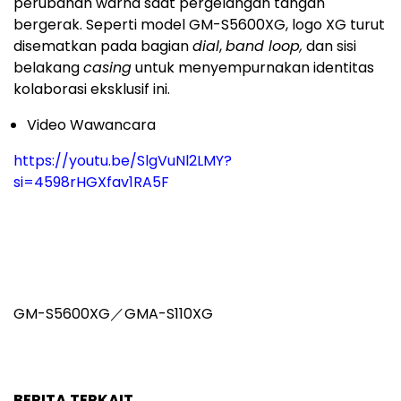
perubahan warna saat pergelangan tangan
bergerak. Seperti model GM-S5600XG, logo XG turut
disematkan pada bagian
dial
,
band loop,
dan sisi
belakang
casing
untuk menyempurnakan identitas
kolaborasi eksklusif ini.
Video Wawancara
https://youtu.be/SlgVuNl2LMY?
si=4598rHGXfav1RA5F
GM-S5600XG／GMA-S110XG
BERITA TERKAIT