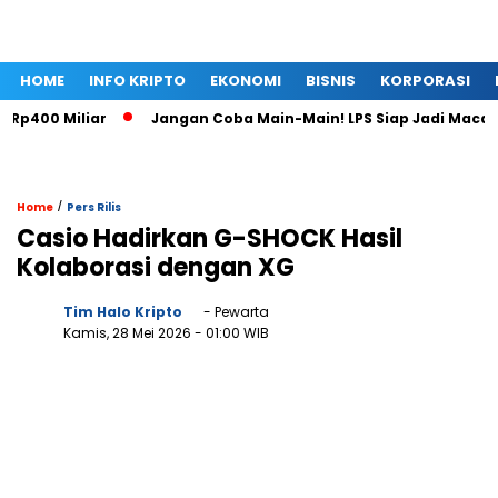
HOME
INFO KRIPTO
EKONOMI
BISNIS
KORPORASI
400 Miliar
Jangan Coba Main-Main! LPS Siap Jadi Macan D
/
Home
Pers Rilis
Casio Hadirkan G-SHOCK Hasil
Kolaborasi dengan XG
Tim Halo Kripto
- Pewarta
Kamis, 28 Mei 2026
- 01:00 WIB