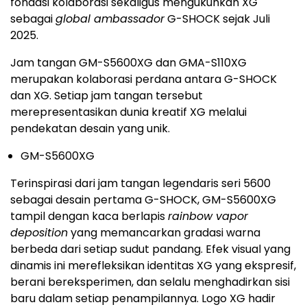
fondasi kolaborasi sekaligus mengukuhkan XG
sebagai
global ambassador
G-SHOCK sejak Juli
2025.
Jam tangan GM-S5600XG dan GMA-S110XG
merupakan kolaborasi perdana antara G-SHOCK
dan XG. Setiap jam tangan tersebut
merepresentasikan dunia kreatif XG melalui
pendekatan desain yang unik.
GM-S5600XG
Terinspirasi dari jam tangan legendaris seri 5600
sebagai desain pertama G-SHOCK, GM-S5600XG
tampil dengan kaca berlapis
rainbow vapor
deposition
yang memancarkan gradasi warna
berbeda dari setiap sudut pandang. Efek visual yang
dinamis ini merefleksikan identitas XG yang ekspresif,
berani bereksperimen, dan selalu menghadirkan sisi
baru dalam setiap penampilannya. Logo XG hadir