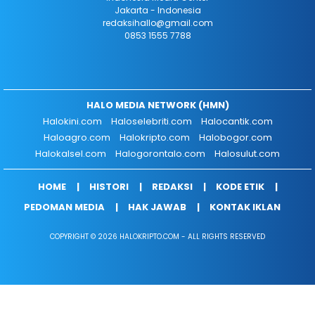
Jakarta - Indonesia
redaksihallo@gmail.com
0853 1555 7788
HALO MEDIA NETWORK (HMN)
Halokini.com
Haloselebriti.com
Halocantik.com
Haloagro.com
Halokripto.com
Halobogor.com
Halokalsel.com
Halogorontalo.com
Halosulut.com
HOME
HISTORI
REDAKSI
KODE ETIK
PEDOMAN MEDIA
HAK JAWAB
KONTAK IKLAN
COPYRIGHT © 2026 HALOKRIPTO.COM - ALL RIGHTS RESERVED