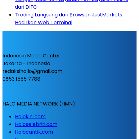
dari DIFC
Trading Langsung dari Browser, JustMarkets
Hadirkan Web Terminal
Indonesia Media Center
Jakarta - Indonesia
redaksihallo@gmail.com
0853 1555 7788
HALO MEDIA NETWORK (HMN)
Halokini.com
Haloselebriti.com
Halocantik.com