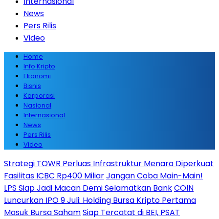
Internasional
News
Pers Rilis
Video
Home
Info Kripto
Ekonomi
Bisnis
Korporasi
Nasional
Internasional
News
Pers Rilis
Video
Strategi TOWR Perluas Infrastruktur Menara Diperkuat
Fasilitas ICBC Rp400 Miliar
Jangan Coba Main-Main!
LPS Siap Jadi Macan Demi Selamatkan Bank
COIN
Luncurkan IPO 9 Juli: Holding Bursa Kripto Pertama
Masuk Bursa Saham
Siap Tercatat di BEI, PSAT